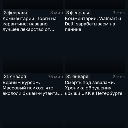
3 февраля
3 февраля
3 мин
3 мин
Комментарии. Торги на
Комментарии. Walmart и
карантине: названо
Dell: зарабатываем на
лучшее лекарство от
панике
коррекции
31 января
31 января
75 мин
2 мин
Верным курсом.
Смерть под завалами.
Массовый психоз: что
Хроника обрушения
вкололи быкам-мутантам,
крыши СКК в Петербурге
когда рухнет доллар и
почему месть Китая
станет страшнее вируса