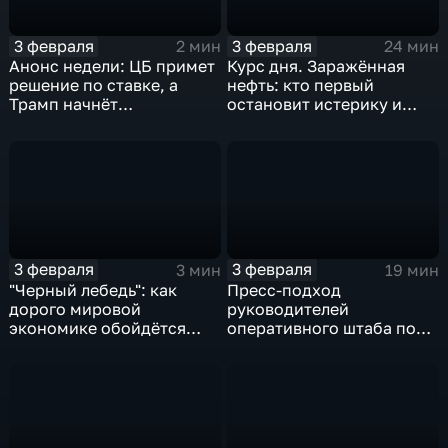
3 февраля
3 февраля
2 мин
24 мин
Анонс недели: ЦБ примет
Курс дня. Заражённая
решение по ставке, а
нефть: кто первый
Трамп начнёт
остановит истерику и
предвыборную гонку
почему ОПЕК лучше не
вмешиваться
3 февраля
3 февраля
3 мин
19 мин
"Черный лебедь": как
Пресс-подход
дорого мировой
руководителей
экономике обойдётся
оперативного штаба по
изоляция Поднебесной
борьбе с коронавирусом