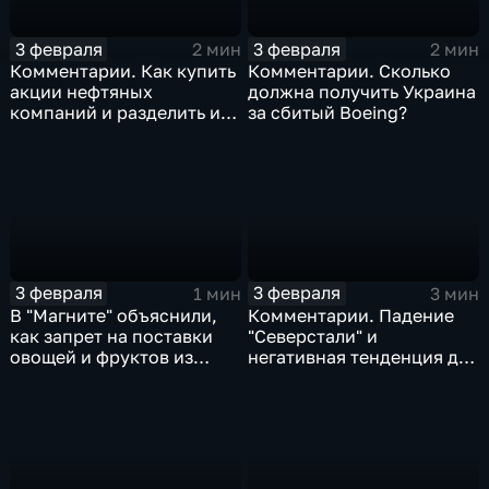
3 февраля
3 февраля
2 мин
2 мин
Комментарии. Как купить
Комментарии. Сколько
акции нефтяных
должна получить Украина
компаний и разделить их
за сбитый Boeing?
доход
3 февраля
3 февраля
1 мин
3 мин
В "Магните" объяснили,
Комментарии. Падение
как запрет на поставки
"Северстали" и
овощей и фруктов из
негативная тенденция для
Китая отразится на ценах
бизнеса Apple