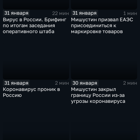
31 января
31 января
22 мин
1 мин
Вирус в России. Брифинг
Мишустин призвал ЕАЭС
по итогам заседания
присоединиться к
оперативного штаба
маркировке товаров
31 января
30 января
2 мин
2 мин
Коронавирус проник в
Мишустин закрыл
Россию
границу России из-за
угрозы коронавируса