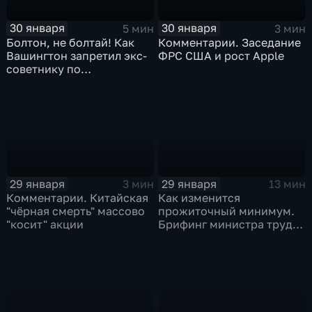
30 января
30 января
5 мин
3 мин
Болтон, не болтай! Как
Комментарии. Заседание
Вашингтон запретил экс-
ФРС США и рост Apple
советнику по
безопасности делиться
воспоминаниями
29 января
29 января
3 мин
13 мин
Комментарии. Китайская
Как изменится
"чёрная смерть" массово
прожиточный минимум.
"косит" акции
Брифинг министра труда
и соцзащиты Антона
Котякова