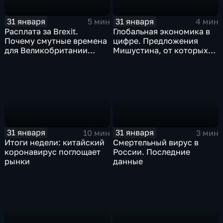
31 января
31 января
5 мин
4 мин
Расплата за Brexit.
Глобальная экономика в
Почему смутные времена
цифре. Предложения
для Великобритании
Мишустина, от которых
только начинаются
ЕАЭС не сможет
отказаться
31 января
31 января
10 мин
3 мин
Итоги недели: китайский
Смертельный вирус в
коронавирус поглощает
России. Последние
рынки
данные