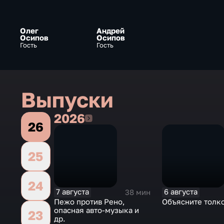
Олег
Андрей
Осипов
Осипов
Гость
Гость
Выпуски
2026
2026
26
25
24
7 августа
6 августа
38 мин
Пежо против Рено,
Объясните толк
опасная авто-музыка и
23
др.