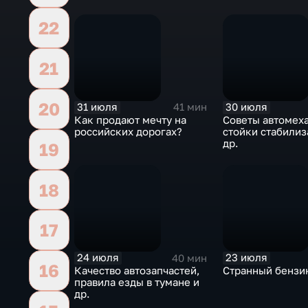
22
21
20
31 июля
30 июля
41 мин
Как продают мечту на
Советы автомех
российских дорогах?
стойки стабилиз
др.
19
18
17
24 июля
23 июля
40 мин
16
Качество автозапчастей,
Странный бензи
правила езды в тумане и
др.