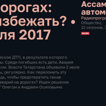
дорогах:
Ассам
автом
избежать?
•
Радиопрогр
Общество
,
12 сезонов,
ля 2017
еское ДТП, в результате которого
ы. Среди погибших есть дети. Авария
ком. Власти Татарстана объявили 2 июля
ы, регулярно. Как переломить эту
дь, чтобы предотвратить такие
аварий на дорогах? Ищем решение
" Олегом и Андреем Осиповыми.