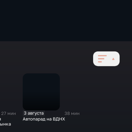
3 августа
27 мин
38 мин
я
Автопарад на ВДНХ
рынка