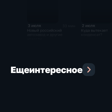
3 июля
2 июля
33 мин
Новый российский
Куда вытекает
автозавод и другие
конденсат?
новости
Еще
интересное