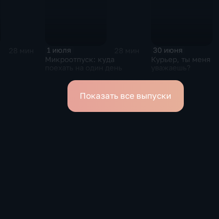
1 июля
30 июня
28 мин
28 мин
Микроотпуск: куда
Курьер, ты меня
поехать на один день
уважаешь?
Показать все выпуски