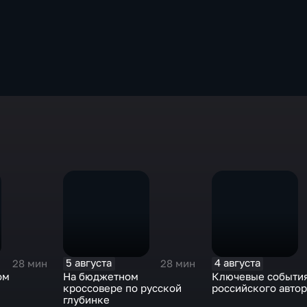
5 августа
4 августа
28 мин
28 мин
ом
На бюджетном
Ключевые событи
кроссовере по русской
российского авто
глубинке