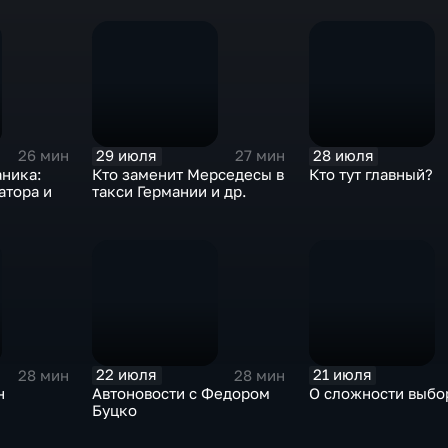
29 июля
28 июля
26 мин
27 мин
аника:
Кто заменит Мерседесы в
Кто тут главный?
атора и
такси Германии и др.
22 июля
21 июля
28 мин
28 мин
н
Автоновости с Федором
О сложности выбо
Буцко