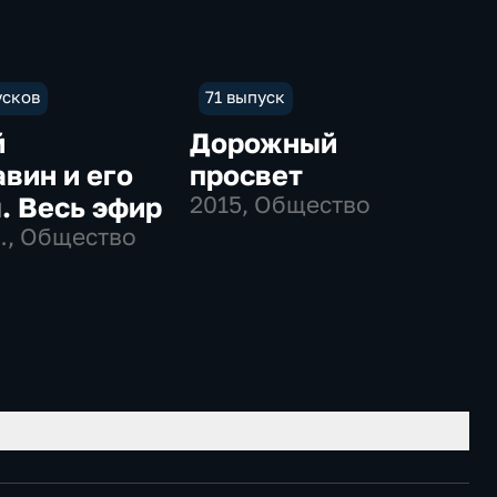
усков
71 выпуск
й
Дорожный
вин и его
просвет
. Весь эфир
2015
, Общество
…
, Общество