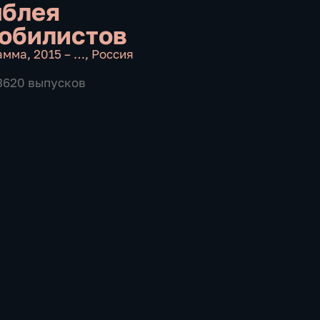
блея
обилистов
амма
,
2015 – …
,
Россия
 3620 выпусков