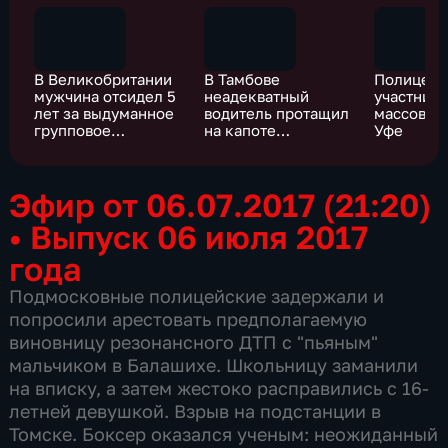
В Великобритании
В Тамбове
Полицейс
мужчина отсидел 5
неадекватный
участник
лет за выдуманное
водитель протащил
массовой 
групповое
на капоте
Уфе
изнасилование
полицейского
Эфир от 06.07.2017 (21:20)
•
Выпуск 06 июля 2017
года
Подмосковные полицейские задержали и
попросили арестовать предполагаемую
виновницу резонансного ДТП с "пьяным"
мальчиком в Балашихе. Школьницу заманили
на вписку, а затем жестоко расправились с 16-
летней девушкой. Взрыв на подстанции в
Томске. Боксер оказался ученым: неожиданный