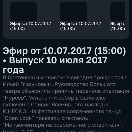
Эфир от 10.07.2017
Эфир от 10.07.2017
Эфир от 1
(15:00)
(15:00)
(15:00)
Эфир от 10.07.2017 (15:00)
•
Выпуск 10 июля 2017
года
В Сретенском монастыре сегодня прощаются с
Ильей Глазуновым. Руководство Большого
театра объяснило причины переноса спектакля
"Нуреев". Успенский собор в Свияжске
включён в Список Всемирного наследия
ЮНЕСКО. На фестивале современного танца
"Open Look" показали спектакль
"Мокьюментари на современного спасителя".
Группа "U2" начала большое европейское