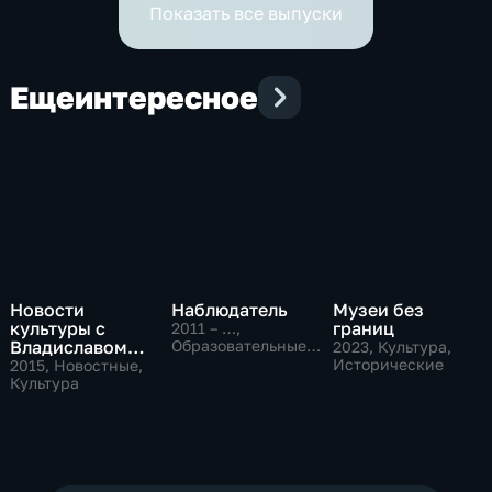
Показать все выпуски
Еще
интересное
Новости
Наблюдатель
Музеи без
культуры с
границ
2011 – …
,
Владиславом
Образовательные,
2023
, Культура,
Культура
Флярковским
Исторические
2015
, Новостные,
Культура