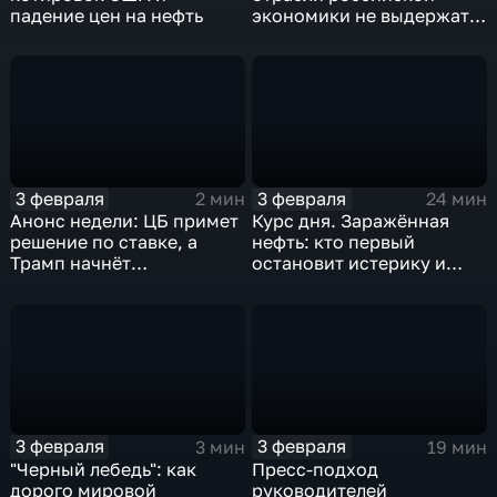
падение цен на нефть
экономики не выдержат
удар
3 февраля
3 февраля
2 мин
24 мин
Анонс недели: ЦБ примет
Курс дня. Заражённая
решение по ставке, а
нефть: кто первый
Трамп начнёт
остановит истерику и
предвыборную гонку
почему ОПЕК лучше не
вмешиваться
3 февраля
3 февраля
3 мин
19 мин
"Черный лебедь": как
Пресс-подход
дорого мировой
руководителей