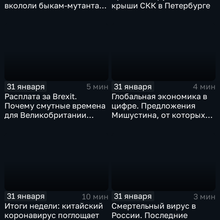
вкололи быкам-мутантам,
крыши СКК в Петербурге
когда рухнет доллар и
почему месть Китая
станет страшнее вируса
31 января
31 января
5 мин
4 мин
Расплата за Brexit.
Глобальная экономика в
Почему смутные времена
цифре. Предложения
для Великобритании
Мишустина, от которых
только начинаются
ЕАЭС не сможет
отказаться
31 января
31 января
10 мин
3 мин
Итоги недели: китайский
Смертельный вирус в
коронавирус поглощает
России. Последние