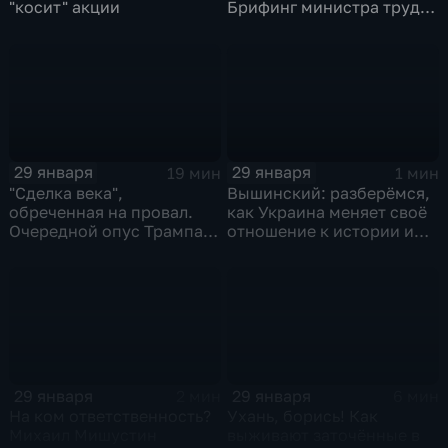
"косит" акции
Брифинг министра труда
и соцзащиты Антона
Котякова
29 января
29 января
19 мин
1 мин
"Сделка века",
Вышинский: разберёмся,
обреченная на провал.
как Украина меняет своё
Очередной опус Трампа.
отношение к истории и
Жанр: политическая
почему
фантастика
29 января
29 января
2 мин
6 мин
На ком ответственность?
Ухань, борись! Как
Михаил Мишустин
выживают заточённые в