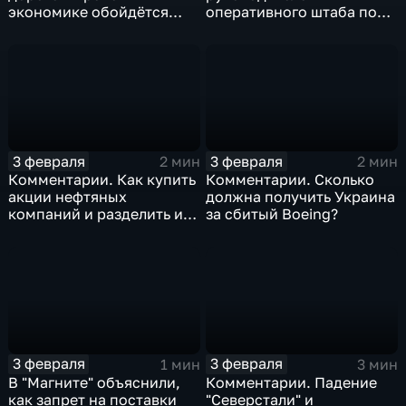
экономике обойдётся
оперативного штаба по
изоляция Поднебесной
борьбе с коронавирусом
3 февраля
3 февраля
2 мин
2 мин
Комментарии. Как купить
Комментарии. Сколько
акции нефтяных
должна получить Украина
компаний и разделить их
за сбитый Boeing?
доход
3 февраля
3 февраля
1 мин
3 мин
В "Магните" объяснили,
Комментарии. Падение
как запрет на поставки
"Северстали" и