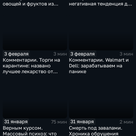
овощей и фруктов из
негативная тенденция для
Китая отразится на ценах
бизнеса Apple
3 февраля
3 февраля
3 мин
3 мин
Комментарии. Торги на
Комментарии. Walmart и
карантине: названо
Dell: зарабатываем на
лучшее лекарство от
панике
коррекции
31 января
31 января
75 мин
2 мин
Верным курсом.
Смерть под завалами.
Массовый психоз: что
Хроника обрушения