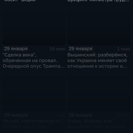
и соцзащиты Антона
Котякова
29 января
29 января
19 мин
1 мин
"Сделка века",
Вышинский: разберёмся,
обреченная на провал.
как Украина меняет своё
Очередной опус Трампа.
отношение к истории и
Жанр: политическая
почему
фантастика
29 января
29 января
2 мин
6 мин
На ком ответственность?
Ухань, борись! Как
Михаил Мишустин
выживают заточённые в
распределил обязанности
вирусном Китае?