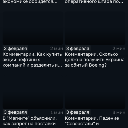
экономике обойдётся
оперативного штаба по
изоляция Поднебесной
борьбе с коронавирусом
3 февраля
3 февраля
2 мин
2 мин
Комментарии. Как купить
Комментарии. Сколько
акции нефтяных
должна получить Украина
компаний и разделить их
за сбитый Boeing?
доход
3 февраля
3 февраля
1 мин
3 мин
В "Магните" объяснили,
Комментарии. Падение
как запрет на поставки
"Северстали" и