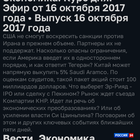
Эфир от 16 октября 2017
года
•
Выпуск 16 октября
2017 года
США не смогут воскресить санкции против
Ирана в прежнем объеме. Партнеры их не
поддержат. Насколько опасны ограничения,
если Америка введет их в одностороннем
порядке, и как ответит Тегеран? Китай может
напрямую выкупить 5% Saudi Aramco. По
оценкам саудитов, такой пакет акций стоит 100
миллиардов долларов. Что выберет Эр-Рияд -
IPO или сделку с Пекином? Рынок ждет съезда
Компартии КНР. Идет ли речь об
экономических преобразованиях? Или об
усилении власти Си Цзиньпина? Поговорим об
этом и других ключевых событиях ближайших
пяти дней.
Вести. Экономика