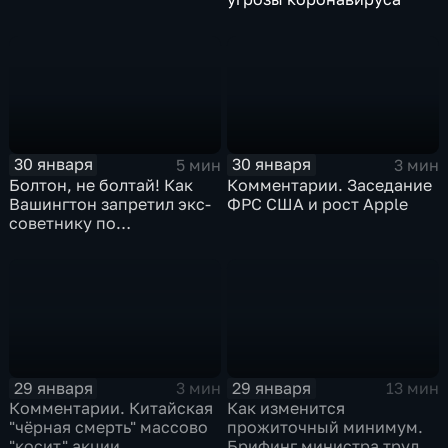
30 января
30 января
5 мин
3 мин
Болтон, не болтай! Как
Комментарии. Заседание
Вашингтон запретил экс-
ФРС США и рост Apple
советнику по
безопасности делиться
воспоминаниями
29 января
29 января
3 мин
13 мин
Комментарии. Китайская
Как изменится
"чёрная смерть" массово
прожиточный минимум.
"косит" акции
Брифинг министра труда