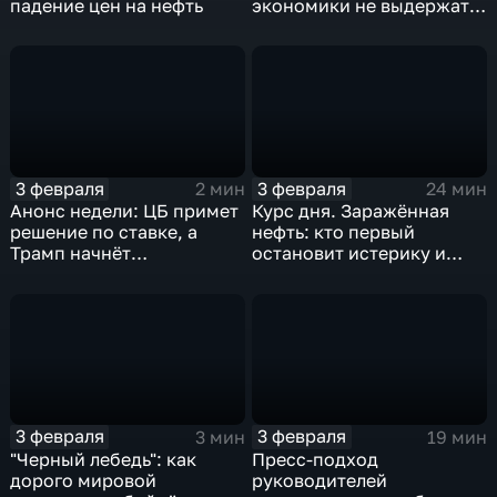
падение цен на нефть
экономики не выдержат
удар
3 февраля
3 февраля
2 мин
24 мин
Анонс недели: ЦБ примет
Курс дня. Заражённая
решение по ставке, а
нефть: кто первый
Трамп начнёт
остановит истерику и
предвыборную гонку
почему ОПЕК лучше не
вмешиваться
3 февраля
3 февраля
3 мин
19 мин
"Черный лебедь": как
Пресс-подход
дорого мировой
руководителей