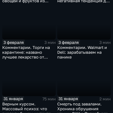
овощей и фруктов из
негативная тенденция для
Китая отразится на ценах
бизнеса Apple
3 февраля
3 февраля
3 мин
3 мин
Комментарии. Торги на
Комментарии. Walmart и
карантине: названо
Dell: зарабатываем на
лучшее лекарство от
панике
коррекции
31 января
31 января
75 мин
2 мин
Верным курсом.
Смерть под завалами.
Массовый психоз: что
Хроника обрушения