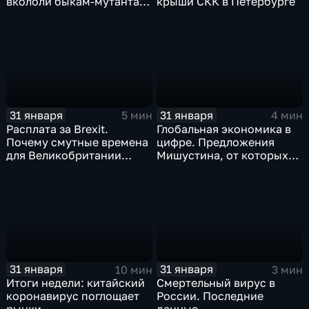
вкололи быкам-мутантам,
крыши СКК в Петербурге
когда рухнет доллар и
почему месть Китая
станет страшнее вируса
31 января
31 января
5 мин
4 мин
Расплата за Brexit.
Глобальная экономика в
Почему смутные времена
цифре. Предложения
для Великобритании
Мишустина, от которых
только начинаются
ЕАЭС не сможет
отказаться
31 января
31 января
10 мин
3 мин
Итоги недели: китайский
Смертельный вирус в
коронавирус поглощает
России. Последние