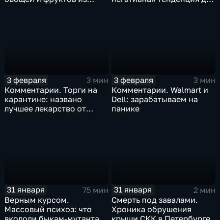
Китая отразится на ценах
бизнеса Apple
3 февраля
3 февраля
3 мин
3 мин
Комментарии. Торги на
Комментарии. Walmart и
карантине: названо
Dell: зарабатываем на
лучшее лекарство от
панике
коррекции
31 января
31 января
75 мин
2 мин
Верным курсом.
Смерть под завалами.
Массовый психоз: что
Хроника обрушения
вкололи быкам-мутантам,
крыши СКК в Петербурге