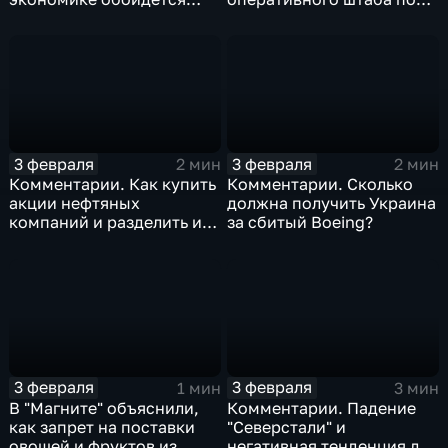
изоляция Поднебесной
борьбе с коронавирусом
3 февраля
3 февраля
2 мин
2 мин
Комментарии. Как купить
Комментарии. Сколько
акции нефтяных
должна получить Украина
компаний и разделить их
за сбитый Boeing?
доход
3 февраля
3 февраля
1 мин
3 мин
В "Магните" объяснили,
Комментарии. Падение
как запрет на поставки
"Северстали" и
овощей и фруктов из
негативная тенденция для