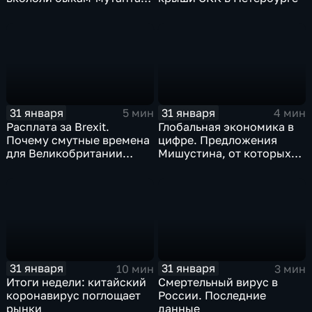
когда рухнет доллар и
почему месть Китая
станет страшнее вируса
31 января
31 января
5 мин
4 мин
Расплата за Brexit.
Глобальная экономика в
Почему смутные времена
цифре. Предложения
для Великобритании
Мишустина, от которых
только начинаются
ЕАЭС не сможет
отказаться
31 января
31 января
10 мин
3 мин
Итоги недели: китайский
Смертельный вирус в
коронавирус поглощает
России. Последние
рынки
данные