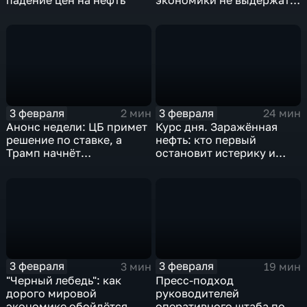
удар
3 февраля
3 февраля
2 мин
24 мин
Анонс недели: ЦБ примет
Курс дня. Заражённая
решение по ставке, а
нефть: кто первый
Трамп начнёт
остановит истерику и
предвыборную гонку
почему ОПЕК лучше не
вмешиваться
3 февраля
3 февраля
3 мин
19 мин
"Черный лебедь": как
Пресс-подход
дорого мировой
руководителей
экономике обойдётся
оперативного штаба по