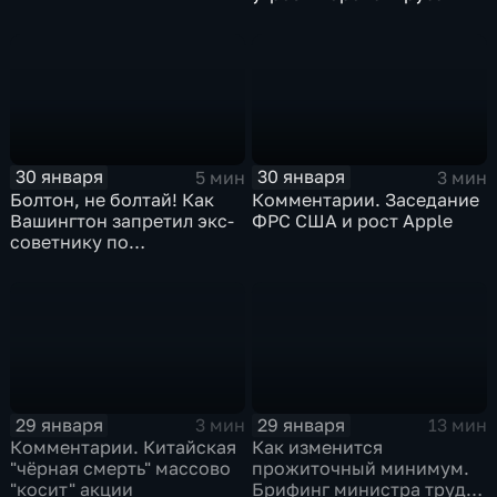
30 января
30 января
5 мин
3 мин
Болтон, не болтай! Как
Комментарии. Заседание
Вашингтон запретил экс-
ФРС США и рост Apple
советнику по
безопасности делиться
воспоминаниями
29 января
29 января
3 мин
13 мин
Комментарии. Китайская
Как изменится
"чёрная смерть" массово
прожиточный минимум.
"косит" акции
Брифинг министра труда