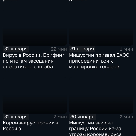
31 января
31 января
22 мин
1 мин
Вирус в России. Брифинг
Мишустин призвал ЕАЭС
по итогам заседания
присоединиться к
оперативного штаба
маркировке товаров
31 января
30 января
2 мин
2 мин
Коронавирус проник в
Мишустин закрыл
Россию
границу России из-за
угрозы коронавируса