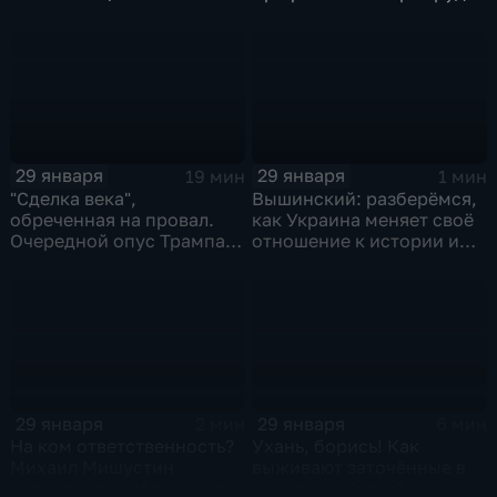
и соцзащиты Антона
Котякова
29 января
29 января
19 мин
1 мин
"Сделка века",
Вышинский: разберёмся,
обреченная на провал.
как Украина меняет своё
Очередной опус Трампа.
отношение к истории и
Жанр: политическая
почему
фантастика
29 января
29 января
2 мин
6 мин
На ком ответственность?
Ухань, борись! Как
Михаил Мишустин
выживают заточённые в
распределил обязанности
вирусном Китае?