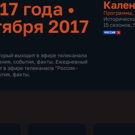
017 года
•
Кален
Программа
,
тября 2017
Историческ
15 сезонов,
торый выходит в эфире телеканала
дения, события, факты. Ежедневный
 в эфире телеканала "Россия -
ытия, факты.