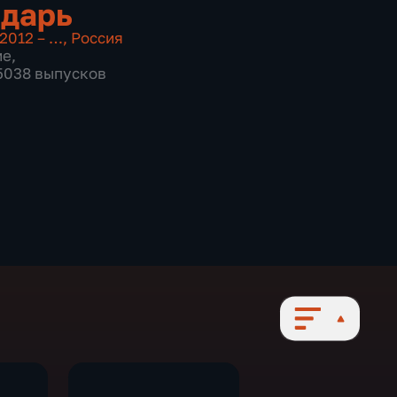
дарь
2012 – …
,
Россия
ие
,
 5038 выпусков