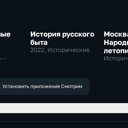
ные
История русского
Москв
быта
Народ
2022
, Исторические
летоп
,
Истори
ные
Установить приложение Смотрим