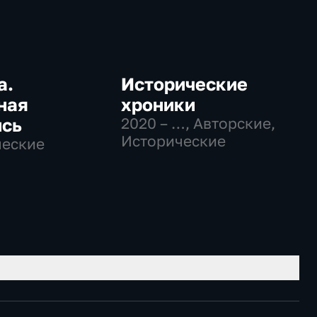
а.
Исторические
ная
хроники
ись
2020 – …
, Авторские,
Исторические
ческие