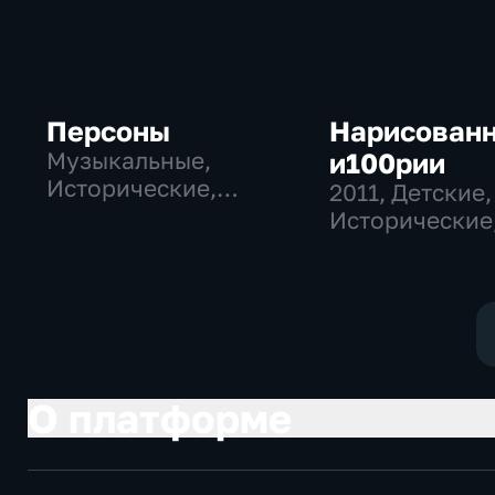
Персоны
Нарисован
Музыкальные,
и100рии
Исторические,
2011
, Детские,
литература
Исторические
образователь
О платформе