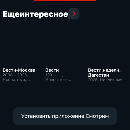
Еще
интересное
Вести-Москва
Вести
Вести недели.
Дагестан
2008 – 2026
,
1991 – …
,
Новостные,
Новостные,
2026
, Новостные
Общественно-
Общественно-
политические,
политические,
социально-
социально-
экономические
экономические
Установить приложение Смотрим