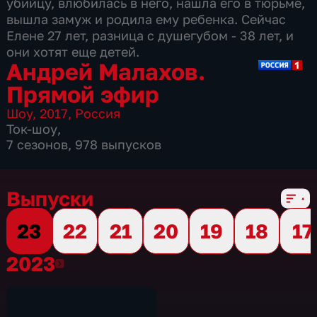
убийцу, влюбилась в него, нашла его в тюрьме,
вышла замуж и родила ему ребенка. Сейчас
Елене 27 лет, разница с душегубом - 38 лет, и
они хотят еще детей.
Андрей Малахов.
Прямой эфир
Шоу
,
2017
,
Россия
Ток-шоу
,
7 сезонов, 978 выпусков
Выпуски
23
22
21
20
19
18
17
2023
2023