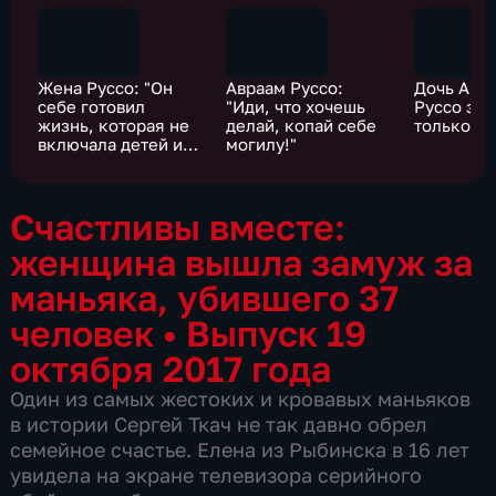
Жена Руссо: "Он
Авраам Руссо:
Дочь Авр
себе готовил
"Иди, что хочешь
Руссо зна
жизнь, которая не
делай, копай себе
только по
включала детей и
могилу!"
меня"
Счастливы вместе:
женщина вышла замуж за
маньяка, убившего 37
человек
•
Выпуск 19
октября 2017 года
Один из самых жестоких и кровавых маньяков
в истории Сергей Ткач не так давно обрел
семейное счастье. Елена из Рыбинска в 16 лет
увидела на экране телевизора серийного