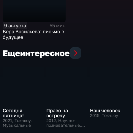
9 августа
55 мин
Вера Васильева: письмо в
будущее
Еще
интересное
Сегодня
Право на
Наш человек
пятница!
встречу
2015
, Ток-шоу
2021
, Ток-шоу,
2012
, Научно-
Музыкальные
познавательные,
Ток-шоу