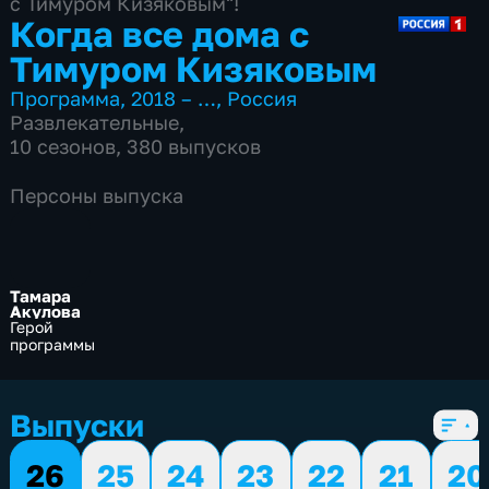
с Тимуром Кизяковым"!
Когда все дома с
Тимуром Кизяковым
Программа
,
2018 – …
,
Россия
Развлекательные
,
10 сезонов, 380 выпусков
Персоны выпуска
Тамара
Акулова
Герой
программы
Выпуски
26
25
24
23
22
21
20