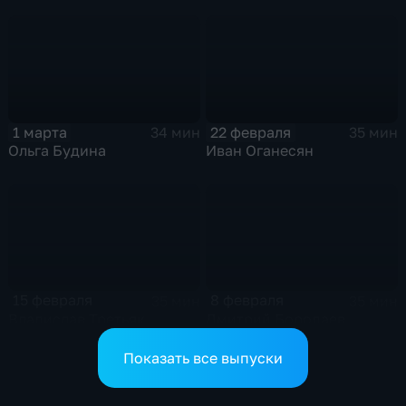
1 марта
22 февраля
34 мин
35 мин
Ольга Будина
Иван Оганесян
15 февраля
8 февраля
35 мин
35 мин
Владислав Третьяк
Дмитрий Бородаев
Показать все выпуски