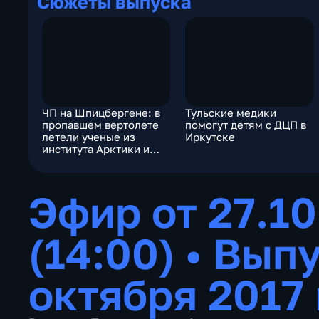
Сюжеты выпуска
ЧП на Шпицбергене: в
Тульские медики
пропавшем вертолете
помогут детям с ДЦП в
летели ученые из
Иркутске
института Арктики и
Антарктики
Эфир от 27.10
(14:00)
•
Выпу
октября 2017