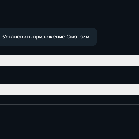
-
Общественно-
Общест
,
политические
общест
политич
е
Установить приложение Смотрим