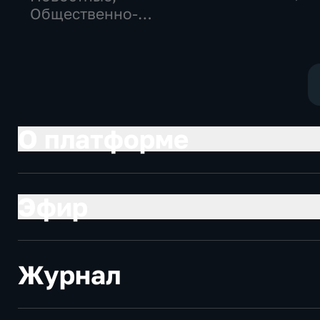
Общественно
Общественно-
политические
политические,
социально-
социально-
экономически
экономические
О платформе
Эфир
Журнал