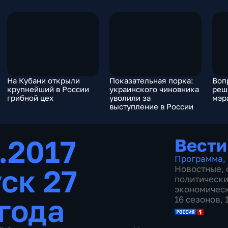
На Кубани открыли
Показательная порка:
Воп
крупнейший в России
украинского чиновника
реш
грибной цех
уволили за
мэр
выступление в России
.2017
Вести
Программа
,
ск 27
Новостные
,
политическ
экономичес
 года
16 сезонов,