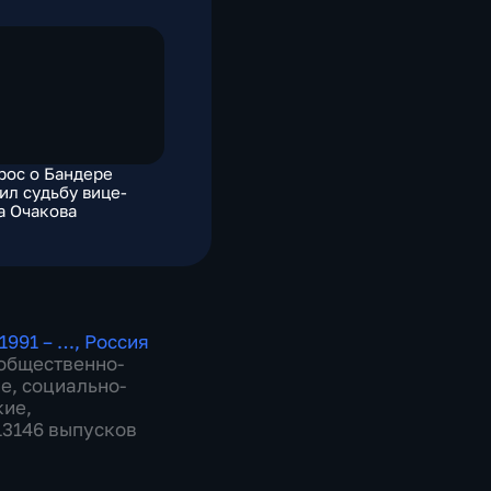
рос о Бандере
ил судьбу вице-
а Очакова
1991 – …
,
Россия
общественно-
ие
,
социально-
кие
,
 13146 выпусков