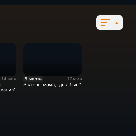
5 марта
14 мин
17 мин
о
Знаешь, мама, где я был?
кация"