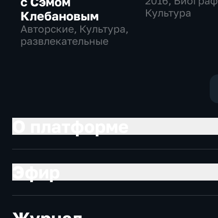
с Сэмом
2016
, Биограф
Культура
Клебановым
Авторские, Культура,
развлекательные
О платформе
Эфир