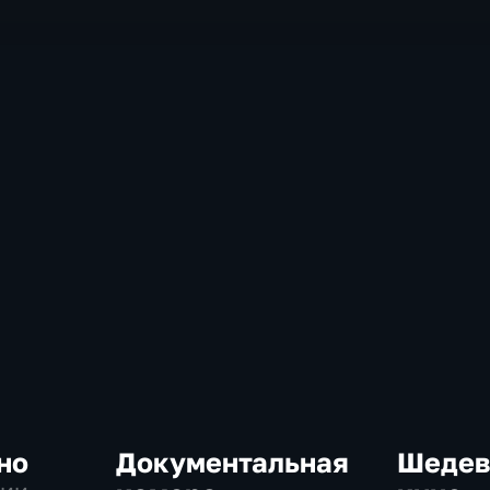
но
Документальная
Шедев