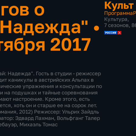
гов о
Культ
Программа
Р
 Надежда"
•
Культура
,
7 сезонов, 
тября 2017
: Надежда". Гость в студии - режиссер
дит каникулы в австрийских Альпах в
зические упражнения и консультации по
ои на подушках и тайные соревнования
мают настроение. Кроме этого, есть
ся, хоть он и старше ее на сорок лет.
мания, 2012) Режиссер: Ульрих Зайдль
атор: Эдвард Лахман, Вольфганг Талер
ебауэр, Михаэль Томас