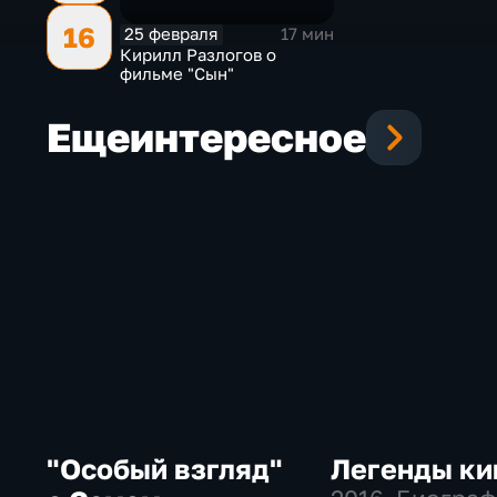
16
25 февраля
17 мин
Кирилл Разлогов о
фильме "Сын"
Еще
интересное
"Особый взгляд"
Легенды ки