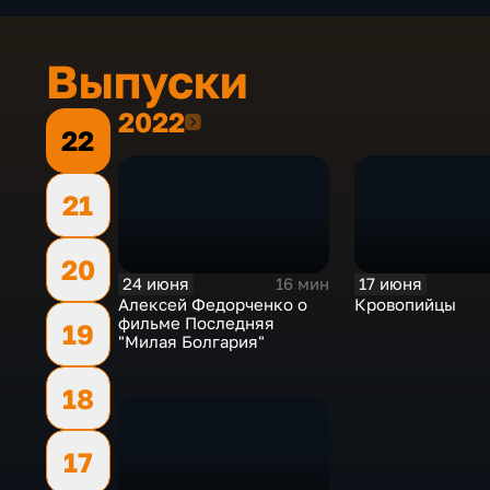
Выпуски
2022
2022
22
21
20
24 июня
17 июня
16 мин
Алексей Федорченко о
Кровопийцы
фильме Последняя
19
"Милая Болгария"
18
17