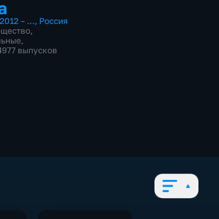
а
2012 – …
,
Россия
бщество
,
льные
,
 4977 выпусков