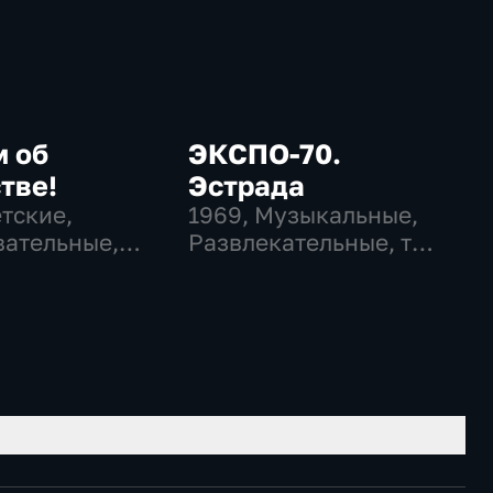
м об
ЭКСПО-70.
тве!
Эстрада
етские,
1969
, Музыкальные,
ательные,
Развлекательные, тВ
ательные
СССР