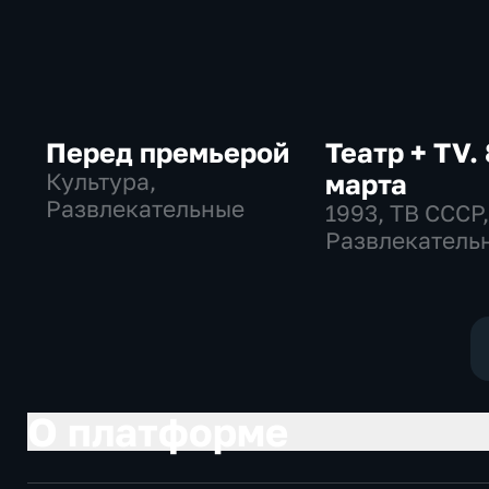
Перед премьерой
Театр + TV. 
Культура,
марта
Развлекательные
1993
, ТВ СССР
Развлекатель
общество
О платформе