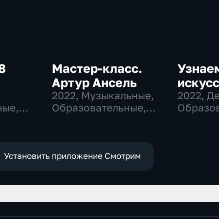
8
Мастер-класс.
Узнае
Артур Ансель
искусс
,
2022
, Музыкальные,
2022
, Д
ные,
Образовательные,
Образов
развлекательные
развлек
Установить приложение Смотрим