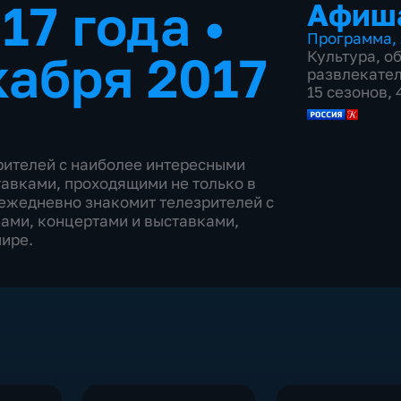
017 года
•
Афиш
Программа
,
кабря 2017
Культура
,
о
развлекате
15 сезонов,
ителей с наиболее интересными
авками, проходящими не только в
 ежедневно знакомит телезрителей с
ами, концертами и выставками,
мире.