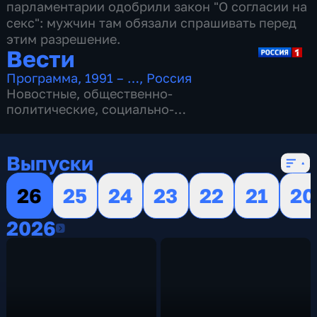
парламентарии одобрили закон "О согласии на
секс": мужчин там обязали спрашивать перед
этим разрешение.
Вести
Программа
,
1991 – …
,
Россия
Новостные
,
общественно-
политические
,
социально-
экономические
,
16 сезонов, 13146 выпусков
Выпуски
26
25
24
23
22
21
20
2026
2026