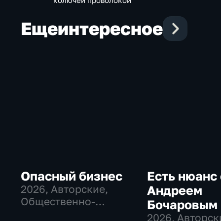
колючей проволокой
Еще
интересное
Опасный бизнес
Есть нюанс 
2026
, Авторские,
Андреем
Общественно-
Бочаровым
политические
2026
, Авторск