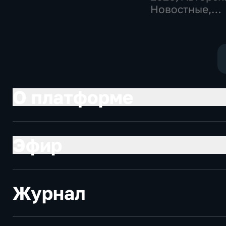
Новостные,
общественно-
политические
О платформе
Эфир
Журнал