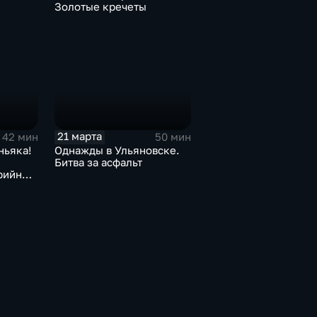
Золотые кречеты
21 марта
42 мин
50 мин
ньяка!
Однажды в Ульяновске.
Битва за асфальт
рийные
ласти.