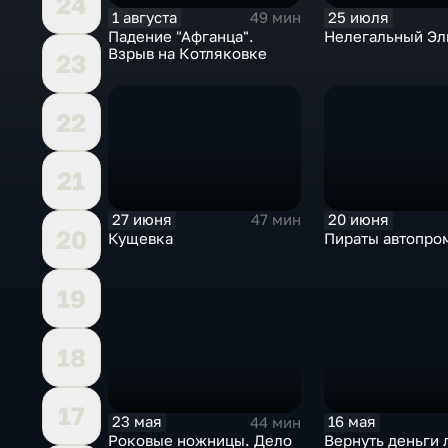
24
1 августа
25 июля
49 мин
Падение "Афганца".
Нелегальный Эл
Взрыв на Котляковке
23
22
21
27 июня
20 июня
47 мин
20
Кущевка
Пираты автопро
19
18
17
23 мая
16 мая
44 мин
Роковые ножницы. Дело
Вернуть деньги