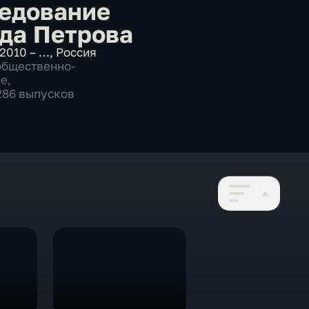
едование
да Петрова
2010 – …
,
Россия
общественно-
ие
,
 286 выпусков