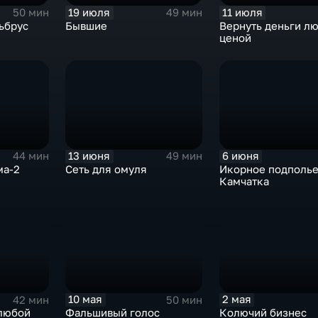
19 июля
11 июля
50 мин
49 мин
ьбрус
Бывшие
Вернуть деньги л
ценой
13 июня
6 июня
44 мин
49 мин
ма-2
Сеть для омуля
Икорное подполье
Камчатка
10 мая
2 мая
42 мин
50 мин
 любой
Фальшивый голос
Колючий бизнес