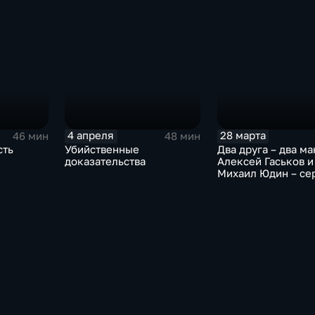
4 апреля
28 марта
46 мин
48 мин
сть
Убийственные
Два друга – два ма
доказательства
Алексей Гаськов и
Михаил Юдин – се
убийцы из
Новосибирской об