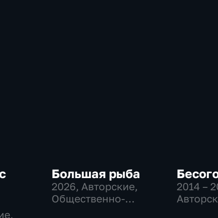
с
Большая рыба
Бесог
2026
, Авторские,
2014 – 
Общественно-
Авторск
политические
Общест
ие,