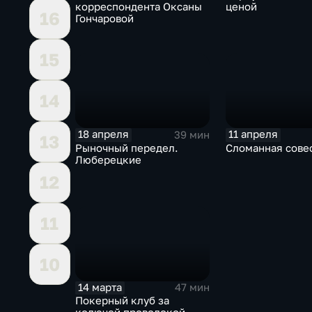
корреспондента Оксаны
ценой
16
Гончаровой
15
14
18 апреля
11 апреля
39 мин
13
Рыночный передел.
Сломанная сове
Люберецкие
12
11
10
14 марта
47 мин
Покерный клуб за