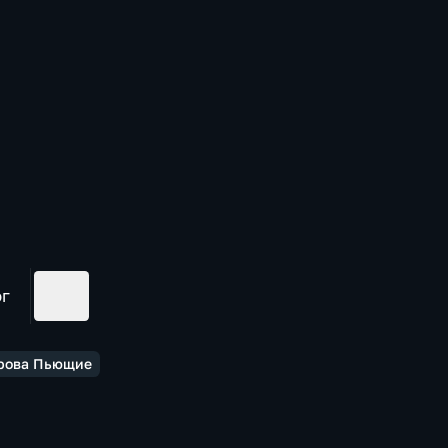
ог
трова Пьющие