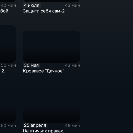
4 июля
42 мин
43 мин
юбой
Защити себя сам-2
30 мая
43 мин
50 мин
Кровавое "Дачное"
 2.
25 апреля
50 мин
46 мин
На птичьих правах.