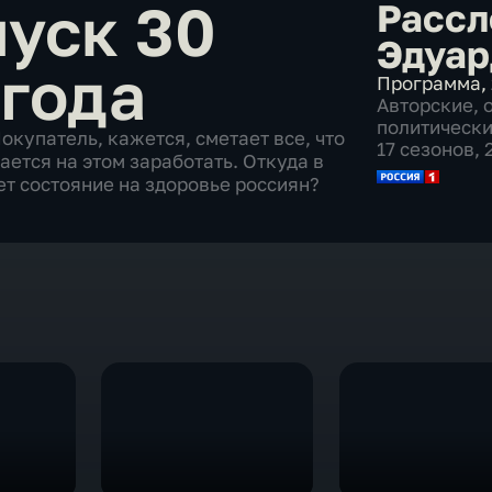
уск 30
Рассл
Эдуар
 года
Программа
,
Авторские
,
политическ
купатель, кажется, сметает все, что
17 сезонов,
тается на этом заработать. Откуда в
ет состояние на здоровье россиян?