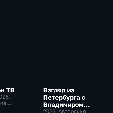
он ТВ
Взгляд из
2026
,
Петербурга с
ие,
Владимиром
венно-
Бортко
2023
, Авторские,