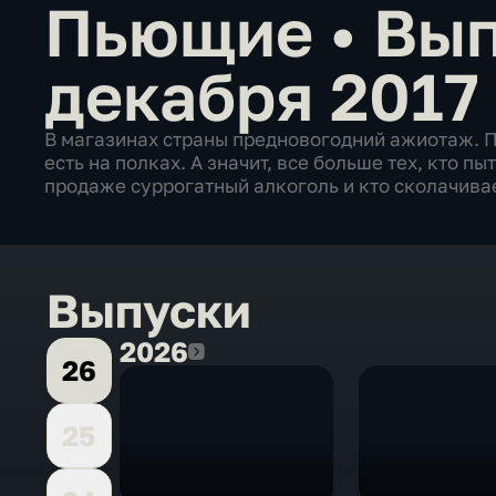
Пьющие
•
Вып
декабря 2017
В магазинах страны предновогодний ажиотаж. По
есть на полках. А значит, все больше тех, кто пы
продаже суррогатный алкоголь и кто сколачива
Выпуски
2026
2026
26
25