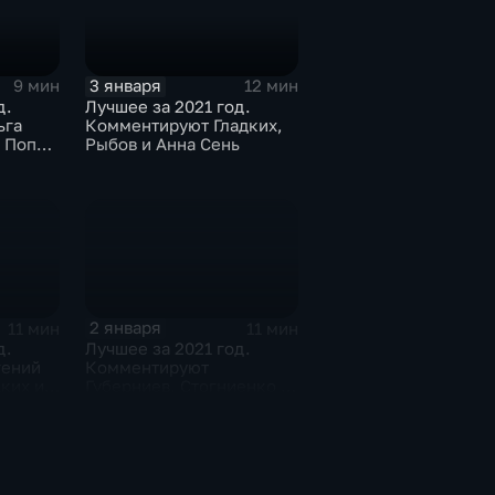
3 января
9 мин
12 мин
д.
Лучшее за 2021 год.
ьга
Комментируют Гладких,
й Попов
Рыбов и Анна Сень
зиев
2 января
11 мин
11 мин
д.
Лучшее за 2021 год.
гений
Комментируют
ких и
Губерниев, Стогниенко и
вский
Анна Сень