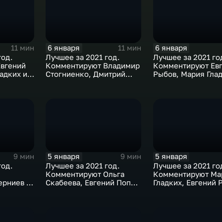
6 января
6 января
11 мин
11 мин
год.
Лучшее за 2021 год.
Лучшее за 2021 го
вгений
Комментируют Владимир
Комментируют Ев
адких и
Стогниенко, Дмитрий
Рыбов, Мария Глад
в
Губерниев и Дмитрий
Михаил Дегтярев
Сотников
5 января
5 января
9 мин
9 мин
год.
Лучшее за 2021 год.
Лучшее за 2021 го
Комментируют Ольга
Комментируют Ма
ерниев и
Скабеева, Евгений Попов
Гладких, Евгений 
в
и Алла Шишкина
Жириновский