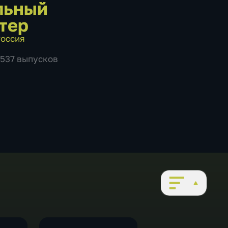
льный
тер
оссия
1537 выпусков