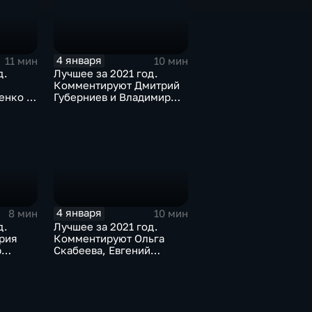
4 января
11 мин
10 мин
д.
Лучшее за 2021 год.
Комментируют Дмитрий
енко и
Губерниев и Владимир
Стогниенко
4 января
8 мин
10 мин
д.
Лучшее за 2021 год.
рия
Комментируют Ольга
р
Скабеева, Евгений
трий
Попов, Светлана Журова