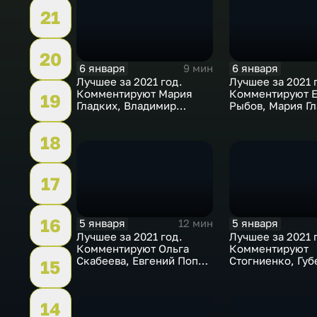
21
20
6 января
6 января
9 мин
Лучшее за 2021 год.
Лучшее за 2021 
Комментируют Мария
Комментируют Е
19
Гладких, Владимир
Рыбов, Мария Гл
Стогниенко и Борис
Виктор Майгуро
Никоноров
18
17
16
5 января
5 января
12 мин
Лучшее за 2021 год.
Лучшее за 2021 
Комментируют Ольга
Комментируют
Скабеева, Евгений Попов
Стогниенко, Губ
15
и Анна Сень
Виктор Майгуро
14