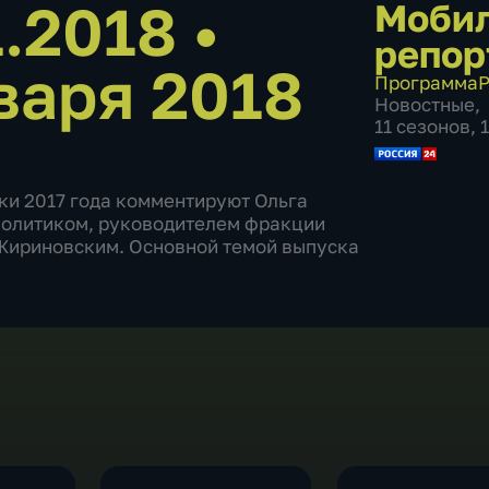
1.2018
•
Моби
репор
варя 2018
Программа
Р
Новостные
,
11 сезонов, 
и 2017 года комментируют Ольга
 политиком, руководителем фракции
Жириновским. Основной темой выпуска