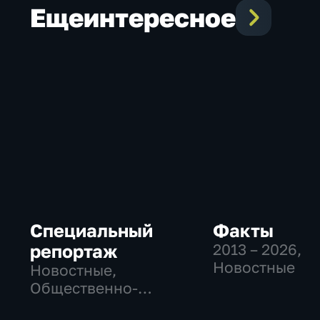
Еще
интересное
Специальный
Факты
репортаж
2013 – 2026
,
Новостные
Новостные,
Общественно-
политические,