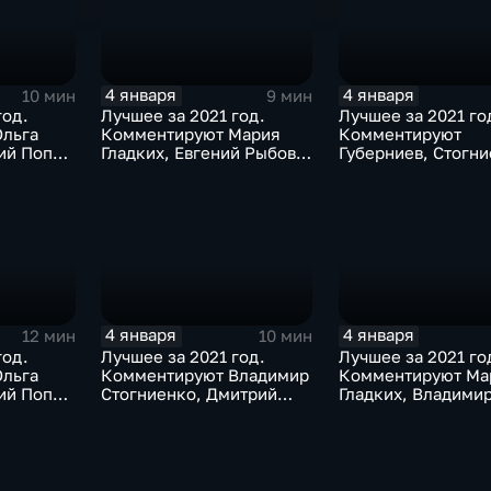
4 января
4 января
10 мин
9 мин
год.
Лучшее за 2021 год.
Лучшее за 2021 го
льга
Комментируют Мария
Комментируют
ий Попов
Гладких, Евгений Рыбов и
Губерниев, Стогни
газиев
Виталий Милонов
Дмитрий Свищёв
4 января
4 января
12 мин
10 мин
год.
Лучшее за 2021 год.
Лучшее за 2021 го
льга
Комментируют Владимир
Комментируют Ма
ий Попов
Стогниенко, Дмитрий
Гладких, Владими
а
Губерниев и Владимир
Стогниенко и Дми
Жириновский
Сафронов