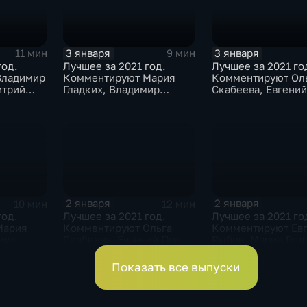
3 января
3 января
11 мин
9 мин
год.
Лучшее за 2021 год.
Лучшее за 2021 го
Владимир
Комментируют Мария
Комментируют Ол
итрий
Гладких, Владимир
Скабеева, Евгени
итрий
Стогниенко и Борис
и Альберт Батырга
Никаноров
2 января
2 января
10 мин
12 мин
год.
Лучшее за 2021 год.
Лучшее за 2021 го
Мария
Комментируют Ольга
Комментируют Ев
имир
Скабеева, Евгений Попов
Рыбов, Мария Глад
и Виктор Майгуров
Владимир Жирино
Показать все выпуски