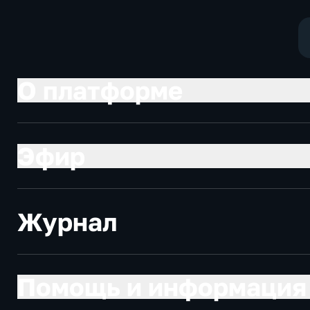
социально-
экономические
О платформе
Эфир
Журнал
Помощь и информация