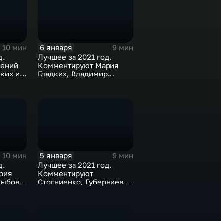
6 января
10 мин
9 мин
д.
Лучшее за 2021 год.
гений
Комментируют Мария
ких и
Гладких, Владимир
Стогниенко и Елена
Никитина
5 января
10 мин
9 мин
д.
Лучшее за 2021 год.
рия
Комментируют
Рыбов и
Стогниенко, Губерниев и
Дмитрий Сафронов