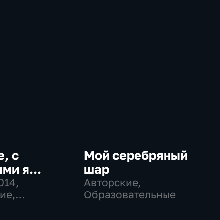
е, с
Мой серебряный
ми я...
шар
014
,
Авторские,
ие,
Образовательные
ии, культура