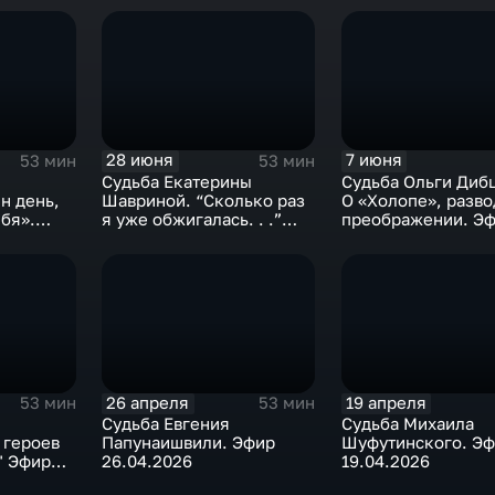
28 июня
7 июня
53 мин
53 мин
Судьба Екатерины
Судьба Ольги Диб
н день,
Шавриной. “Сколько раз
О «Холопе», разво
бя».
я уже обжигалась. . .”
преображении. Э
Эфир 28.06.2026
07.06.2026
26 апреля
19 апреля
53 мин
53 мин
Судьба Евгения
Судьба Михаила
 героев
Папунаишвили. Эфир
Шуфутинского. Э
" Эфир
26.04.2026
19.04.2026