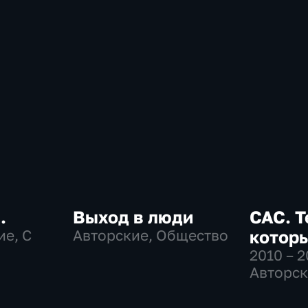
.
Выход в люди
САС. Т
ие, С
Авторские, Общество
которы
2010 – 2
Авторск
Биограф