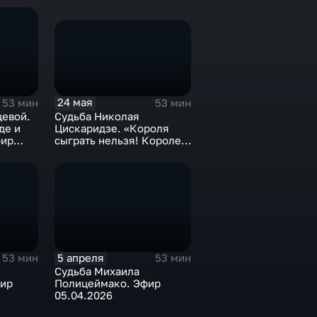
24 мая
53 мин
53 мин
Судьба Николая
цевой.
Цискаридзе. «Короля
де и
сыграть нельзя! Королем
фир
можно только быть»
Эфир 24.05.2026
5 апреля
53 мин
53 мин
Судьба Михаила
фир
Полицеймако. Эфир
05.04.2026