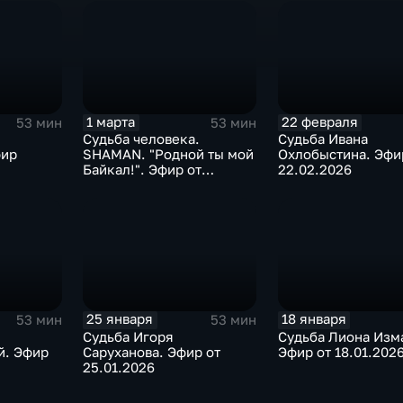
1 марта
22 февраля
53 мин
53 мин
Судьба человека.
Судьба Ивана
фир
SHAMAN. "Родной ты мой
Охлобыстина. Эфи
Байкал!". Эфир от
22.02.2026
01.03.2026
25 января
18 января
53 мин
53 мин
Судьба Игоря
Судьба Лиона Изм
й. Эфир
Саруханова. Эфир от
Эфир от 18.01.202
25.01.2026