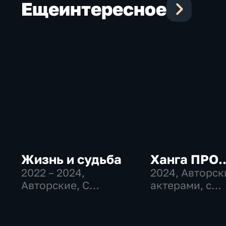
Еще
интересное
Жизнь и судьба
Ханга ПРО..
2022 – 2024
,
2024
, Авторск
Авторские, С
актерами, с
актерами, с
музыкантами
космонавтами