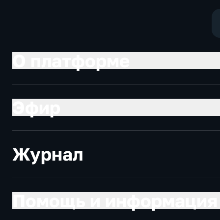
О платформе
Эфир
Журнал
Помощь и информация