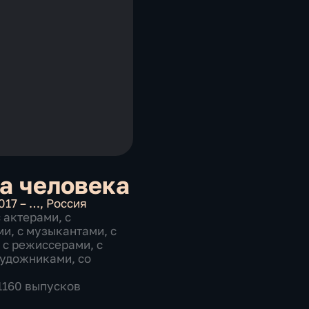
а человека
017 – …
,
Россия
с актерами
,
с
ми
,
с музыкантами
,
с
,
с режиссерами
,
с
художниками
,
со
 1160 выпусков