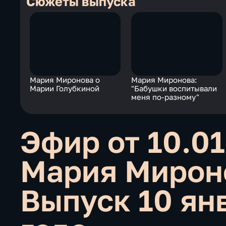
Сюжеты выпуска
Мария Миронова о
Мария Миронова:
Марии Голубкиной
"Бабушки воспитывали
меня по-разному"
Эфир от 10.01
Мария Миро
Выпуск 10 ян