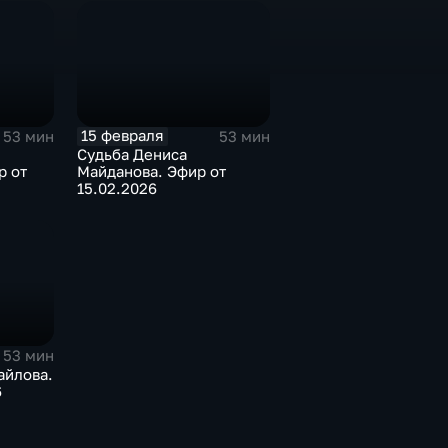
15 февраля
53 мин
53 мин
Судьба Дениса
р от
Майданова. Эфир от
15.02.2026
53 мин
айлова.
6