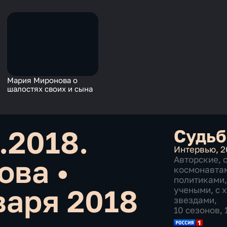
Мария Миронова о
шалостях своих и сына
.2018.
Судьб
Интервью
,
2
нова
•
Авторские
,
космонавта
политиками
варя 2018
учеными
,
с 
звездами
,
10 сезонов,