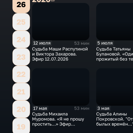
26
25
24
12 июля
5 июля
53 мин
Судьба Маши Распутиной
Судьба Татьяны
и Виктора Захарова.
Булановой. «Оди
23
Эфир 12.07.2026
прожитый без те
Эфир 05.07.2026
22
21
20
17 мая
3 мая
53 мин
Судьба Михаила
Судьба Алины
Муромова. «Я не прошу
Покровской. "От
простить…» Эфир
былых времён…
19
17.05.2026
03.05.2026