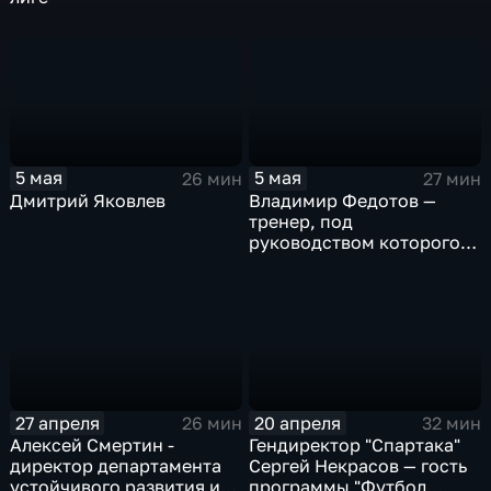
5 мая
5 мая
26 мин
27 мин
Дмитрий Яковлев
Владимир Федотов —
тренер, под
руководством которого
армейцы завоевывали
серебряные медали
чемпионата и Кубок
страны
27 апреля
20 апреля
26 мин
32 мин
Алексей Смертин -
Гендиректор "Спартака"
директор департамента
Сергей Некрасов — гость
устойчивого развития и
программы "Футбол