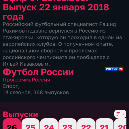
Выпуск 22 января 2018
года
Российский футбольный специалист Рашид
Рахимов недавно вернулся в Россию из
стажировки, которую он проходил в одном из
европейских клубов. О полученном опыте,
национальной сборной и проблемах
российского чемпионата он пообщался с
Ильей Казаковым.
Футбол России
Программа
Россия
Спорт
,
14 сезонов, 368 выпусков
Выпуски
26
25
24
23
22
21
20