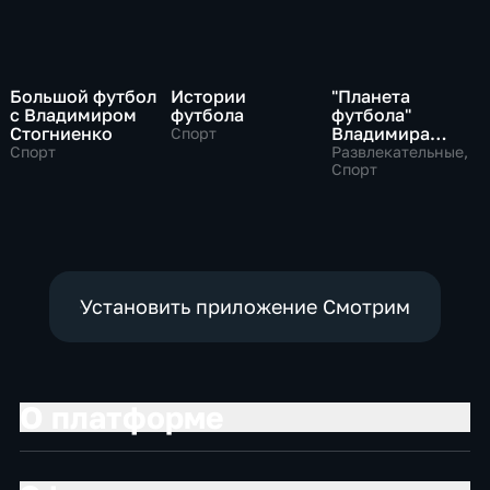
Большой футбол
Истории
"Планета
с Владимиром
футбола
футбола"
Стогниенко
Владимира
Спорт
Стогниенко
Спорт
Развлекательные,
Спорт
Установить приложение Смотрим
О платформе