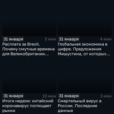
когда рухнет доллар и
почему месть Китая
станет страшнее вируса
31 января
31 января
5 мин
4 мин
Расплата за Brexit.
Глобальная экономика в
Почему смутные времена
цифре. Предложения
для Великобритании
Мишустина, от которых
только начинаются
ЕАЭС не сможет
отказаться
31 января
31 января
10 мин
3 мин
Итоги недели: китайский
Смертельный вирус в
коронавирус поглощает
России. Последние
рынки
данные