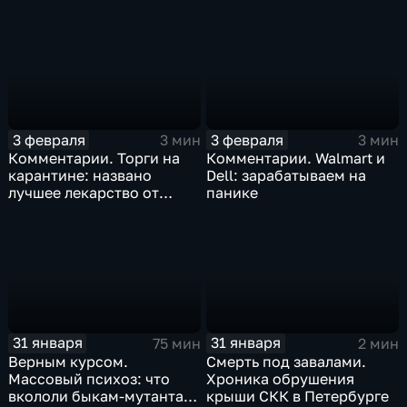
Китая отразится на ценах
бизнеса Apple
3 февраля
3 февраля
3 мин
3 мин
Комментарии. Торги на
Комментарии. Walmart и
карантине: названо
Dell: зарабатываем на
лучшее лекарство от
панике
коррекции
31 января
31 января
75 мин
2 мин
Верным курсом.
Смерть под завалами.
Массовый психоз: что
Хроника обрушения
вкололи быкам-мутантам,
крыши СКК в Петербурге