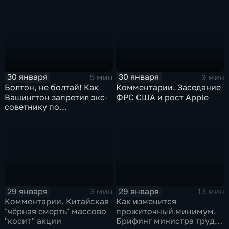
30 января
30 января
5 мин
3 мин
Болтон, не болтай! Как
Комментарии. Заседание
Вашингтон запретил экс-
ФРС США и рост Apple
советнику по
безопасности делиться
воспоминаниями
29 января
29 января
3 мин
13 мин
Комментарии. Китайская
Как изменится
"чёрная смерть" массово
прожиточный минимум.
"косит" акции
Брифинг министра труда