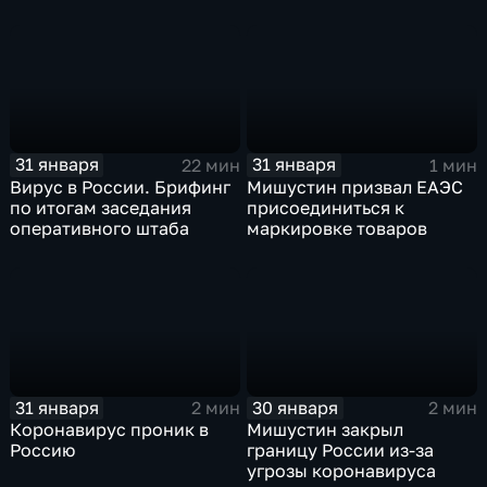
31 января
31 января
22 мин
1 мин
Вирус в России. Брифинг
Мишустин призвал ЕАЭС
по итогам заседания
присоединиться к
оперативного штаба
маркировке товаров
31 января
30 января
2 мин
2 мин
Коронавирус проник в
Мишустин закрыл
Россию
границу России из-за
угрозы коронавируса