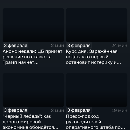
удар
3 февраля
3 февраля
2 мин
24 мин
Анонс недели: ЦБ примет
Курс дня. Заражённая
решение по ставке, а
нефть: кто первый
Трамп начнёт
остановит истерику и
предвыборную гонку
почему ОПЕК лучше не
вмешиваться
3 февраля
3 февраля
3 мин
19 мин
"Черный лебедь": как
Пресс-подход
дорого мировой
руководителей
экономике обойдётся
оперативного штаба по