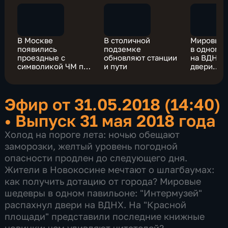
В Москве
В столичной
Мировые
появились
подземке
в одном п
проездные с
обновляют станции
на ВДНХ 
символикой ЧМ по
и пути
двери
футболу
"Интерму
Эфир от 31.05.2018 (14:40)
•
Выпуск 31 мая 2018 года
Холод на пороге лета: ночью обещают
заморозки, желтый уровень погодной
опасности продлен до следующего дня.
Жители в Новокосине мечтают о шлагбаумах:
как получить дотацию от города? Мировые
шедевры в одном павильоне: "Интермузей"
распахнул двери на ВДНХ. На "Красной
площади" представили последние книжные