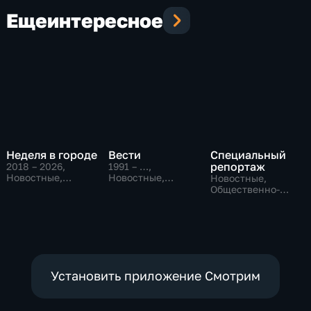
Еще
интересное
Неделя в городе
Вести
Специальный
репортаж
2018 – 2026
,
1991 – …
,
Новостные,
Новостные,
Новостные,
Общество,
Общественно-
Общественно-
общественно-
политические,
политические,
политические
социально-
социально-
экономические
экономические
Установить приложение Смотрим