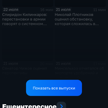
22 июля
21 июля
16 мин
11 мин
Спиридон Килинкаров:
Николай Плотников
перестановки в армии
оценил обстановку,
говорят о системном
которая сложилась в
политическом кризисе на
отношениях между США и
Украине
Ираном
21 июля
21 июля
20 мин
17 мин
Сенатор Чижов оценил
Минсельхоз отчитался об
перспективы
экспорте удобрений и
урегулирования
планах по обеспечению
конфликтов на Ближнем
аграриев топливом
Востоке и диалог с
Показать все выпуски
Европой
Еще
интересное