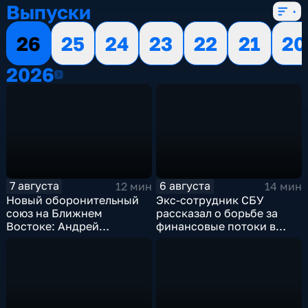
Выпуски
26
25
24
23
22
21
20
2026
2026
7 августа
6 августа
12 мин
14 мин
Новый оборонительный
Экс-сотрудник СБУ
союз на Ближнем
рассказал о борьбе за
Востоке: Андрей
финансовые потоки в
Бакланов комментирует
украинском политикуме
мотивы и риски
соглашения