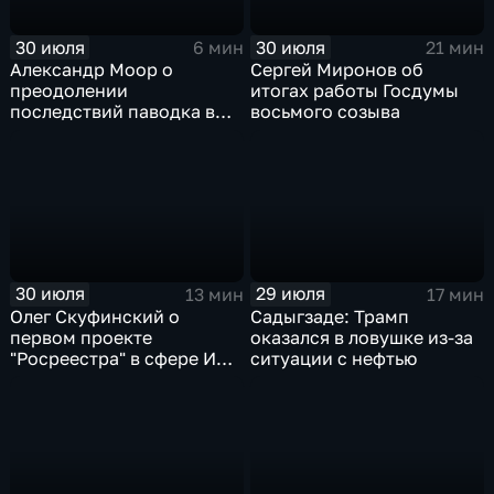
30 июля
30 июля
6 мин
21 мин
Александр Моор о
Сергей Миронов об
преодолении
итогах работы Госдумы
последствий паводка в
восьмого созыва
Тюменской области
30 июля
29 июля
13 мин
17 мин
Олег Скуфинский о
Садыгзаде: Трамп
первом проекте
оказался в ловушке из-за
"Росреестра" в сфере ИИ
ситуации с нефтью
электронном помощнике
"Ева"