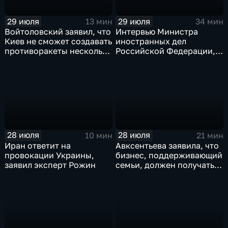
29 июля
29 июля
13 мин
34 мин
Войтоловский заявил, что
Интервью Министра
Киев не сможет создавать
иностранных дел
противоракеты несколько
Российской Федерации,
лет
лидера предвыборного
списка партии «Единая
Россия» С.В.Лаврова
генеральному директору
агентства ТАСС
А.О.Кондрашову
28 июля
28 июля
10 мин
21 мин
Иран ответит на
Авксентьева заявила, что
провокации Украины,
бизнес, поддерживающий
заявил эксперт Рожин
семьи, должен получать
преференции