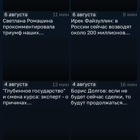
6 августа
6 августа
11 мин
9 мин
Светлана Ромашина
Ирек Файзуллин: в
прокомментировала
России сейчас возводят
триумф наших
около 200 миллионов
спортсменок
квадратных метров
жилья.
4 августа
4 августа
13 мин
16 мин
"Глубинное государство"
Борис Долгов: если не
и смена курса: эксперт - о
будет сейчас сделки, то
причинах
будут продолжаться
антироссийской
обмены ударами, однако,
риторики оппозиции
масштабного
наступления все-таки не
будет