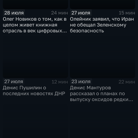
28 июля
27 июля
24 мин
15 мин
Олег Новиков о том, как в
Олейник заявил, что Иран
целом живет книжная
не обещал Зеленскому
отрасль в век цифровых
безопасность
технологий
27 июля
23 июля
12 мин
22 мин
Денис Пушилин о
Денис Мантуров
последних новостях ДНР
рассказал о планах по
выпуску оксидов редких
металлов на
Соликамском магниевом
заводе к 2028 году