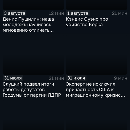
3 августа
1 августа
12 мин
21 мин
Денис Пушилин: наша
Кэндис Оуэнс про
молодежь научилась
убийство Керка
мгновенно отличать
правду от лжи
31 июля
31 июля
21 мин
9 мин
Слуцкий подвел итоги
Эксперт не исключил
работы депутатов
причастность США к
Госдумы от партии ЛДПР
миграционному кризису в
Испании