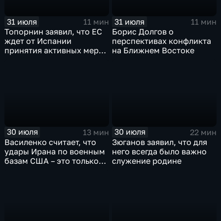
31 июля
31 июля
11 мин
11 мин
Топорнин заявил, что ЕС
Борис Долгов о
ждет от Испании
перспективах конфликта
принятия активных мер
на Ближнем Востоке
против мигрантов
30 июля
30 июля
13 мин
22 мин
Василенко считает, что
Зюганов заявил, что для
удары Ирана по военным
него всегда было важно
базам США – это только
служение родине
начало