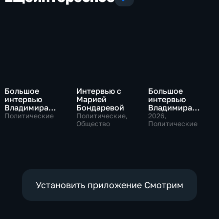
Большое
Интервью с
Большое
интервью
Марией
интервью
Владимира
Бондаревой
Владимира
Путина Сергею
Соловьева
Политические
Политические,
2026
,
Брилеву
Общество
Роджеру
Политические
Кеппелю
Установить приложение Смотрим