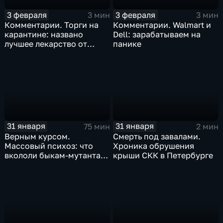
3 февраля
3 февраля
3 мин
3 мин
Комментарии. Торги на
Комментарии. Walmart и
карантине: названо
Dell: зарабатываем на
лучшее лекарство от
панике
коррекции
31 января
31 января
75 мин
2 мин
Верным курсом.
Смерть под завалами.
Массовый психоз: что
Хроника обрушения
вкололи быкам-мутантам,
крыши СКК в Петербурге
когда рухнет доллар и
почему месть Китая
станет страшнее вируса