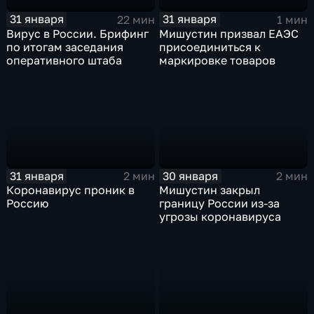
31 января
31 января
22 мин
1 мин
Вирус в России. Брифинг
Мишустин призвал ЕАЭС
по итогам заседания
присоединиться к
оперативного штаба
маркировке товаров
31 января
30 января
2 мин
2 мин
Коронавирус проник в
Мишустин закрыл
Россию
границу России из-за
угрозы коронавируса