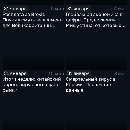
31 января
31 января
5 мин
4 мин
Расплата за Brexit.
Глобальная экономика в
Почему смутные времена
цифре. Предложения
для Великобритании
Мишустина, от которых
только начинаются
ЕАЭС не сможет
отказаться
31 января
31 января
10 мин
3 мин
Итоги недели: китайский
Смертельный вирус в
коронавирус поглощает
России. Последние
рынки
данные