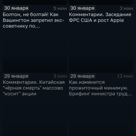
30 января
30 января
5 мин
3 мин
Болтон, не болтай! Как
Комментарии. Заседание
Вашингтон запретил экс-
ФРС США и рост Apple
советнику по
безопасности делиться
воспоминаниями
29 января
29 января
3 мин
13 мин
Комментарии. Китайская
Как изменится
"чёрная смерть" массово
прожиточный минимум.
"косит" акции
Брифинг министра труда
и соцзащиты Антона
Котякова