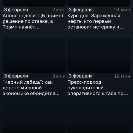
3 февраля
3 февраля
2 мин
24 мин
Анонс недели: ЦБ примет
Курс дня. Заражённая
решение по ставке, а
нефть: кто первый
Трамп начнёт
остановит истерику и
предвыборную гонку
почему ОПЕК лучше не
вмешиваться
3 февраля
3 февраля
3 мин
19 мин
"Черный лебедь": как
Пресс-подход
дорого мировой
руководителей
экономике обойдётся
оперативного штаба по
изоляция Поднебесной
борьбе с коронавирусом