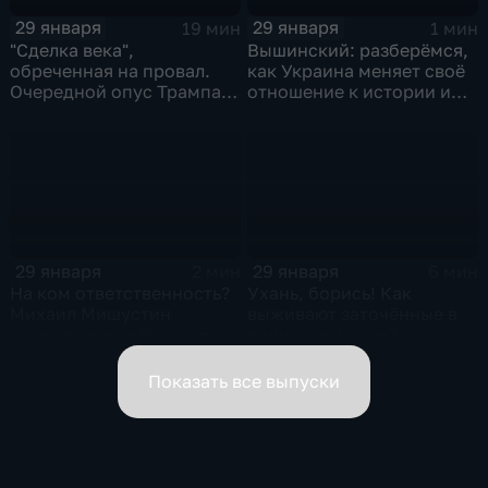
29 января
29 января
19 мин
1 мин
"Сделка века",
Вышинский: разберёмся,
обреченная на провал.
как Украина меняет своё
Очередной опус Трампа.
отношение к истории и
Жанр: политическая
почему
фантастика
29 января
29 января
2 мин
6 мин
На ком ответственность?
Ухань, борись! Как
Михаил Мишустин
выживают заточённые в
распределил обязанности
вирусном Китае?
вице-премьеров
Показать все выпуски