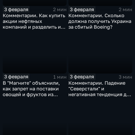
3 февраля
3 февраля
2 мин
2 мин
Комментарии. Как купить
Комментарии. Сколько
акции нефтяных
должна получить Украина
компаний и разделить их
за сбитый Boeing?
доход
3 февраля
3 февраля
1 мин
3 мин
В "Магните" объяснили,
Комментарии. Падение
как запрет на поставки
"Северстали" и
овощей и фруктов из
негативная тенденция для
Китая отразится на ценах
бизнеса Apple