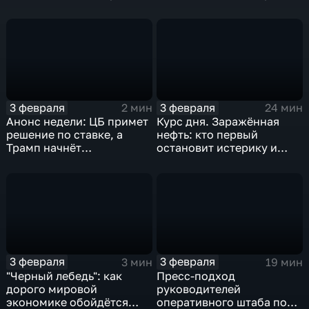
удар
3 февраля
3 февраля
2 мин
24 мин
Анонс недели: ЦБ примет
Курс дня. Заражённая
решение по ставке, а
нефть: кто первый
Трамп начнёт
остановит истерику и
предвыборную гонку
почему ОПЕК лучше не
вмешиваться
3 февраля
3 февраля
3 мин
19 мин
"Черный лебедь": как
Пресс-подход
дорого мировой
руководителей
экономике обойдётся
оперативного штаба по