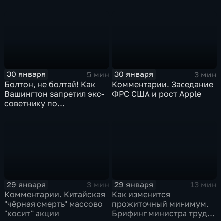
30 января
30 января
5 мин
3 мин
Болтон, не болтай! Как
Комментарии. Заседание
Вашингтон запретил экс-
ФРС США и рост Apple
советнику по
безопасности делиться
воспоминаниями
29 января
29 января
3 мин
13 мин
Комментарии. Китайская
Как изменится
"чёрная смерть" массово
прожиточный минимум.
"косит" акции
Брифинг министра труда