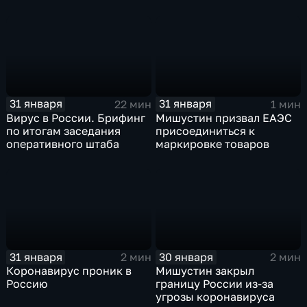
31 января
31 января
22 мин
1 мин
Вирус в России. Брифинг
Мишустин призвал ЕАЭС
по итогам заседания
присоединиться к
оперативного штаба
маркировке товаров
31 января
30 января
2 мин
2 мин
Коронавирус проник в
Мишустин закрыл
Россию
границу России из-за
угрозы коронавируса