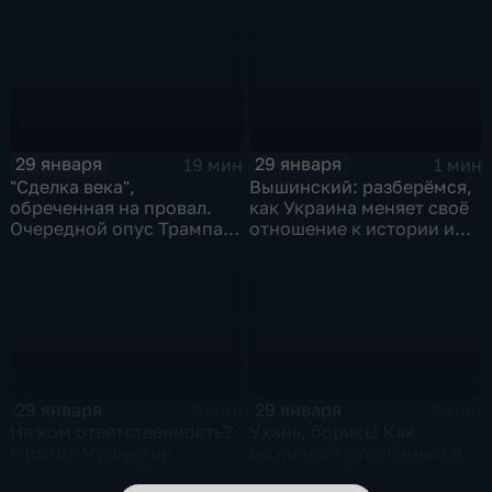
и соцзащиты Антона
Котякова
29 января
29 января
19 мин
1 мин
"Сделка века",
Вышинский: разберёмся,
обреченная на провал.
как Украина меняет своё
Очередной опус Трампа.
отношение к истории и
Жанр: политическая
почему
фантастика
29 января
29 января
2 мин
6 мин
На ком ответственность?
Ухань, борись! Как
Михаил Мишустин
выживают заточённые в
распределил обязанности
вирусном Китае?