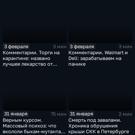
Китая отразится на ценах
бизнеса Apple
3 февраля
3 февраля
3 мин
3 мин
Комментарии. Торги на
Комментарии. Walmart и
карантине: названо
Dell: зарабатываем на
лучшее лекарство от
панике
коррекции
31 января
31 января
75 мин
2 мин
Верным курсом.
Смерть под завалами.
Массовый психоз: что
Хроника обрушения
вкололи быкам-мутантам,
крыши СКК в Петербурге