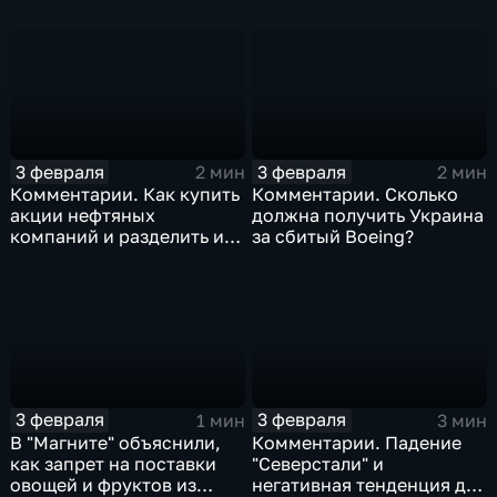
изоляция Поднебесной
борьбе с коронавирусом
3 февраля
3 февраля
2 мин
2 мин
Комментарии. Как купить
Комментарии. Сколько
акции нефтяных
должна получить Украина
компаний и разделить их
за сбитый Boeing?
доход
3 февраля
3 февраля
1 мин
3 мин
В "Магните" объяснили,
Комментарии. Падение
как запрет на поставки
"Северстали" и
овощей и фруктов из
негативная тенденция для