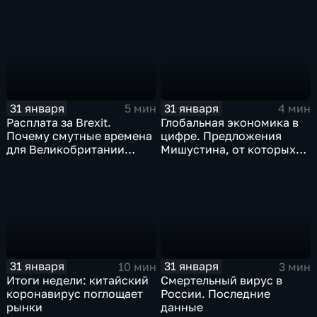
когда рухнет доллар и
почему месть Китая
станет страшнее вируса
31 января
31 января
5 мин
4 мин
Расплата за Brexit.
Глобальная экономика в
Почему смутные времена
цифре. Предложения
для Великобритании
Мишустина, от которых
только начинаются
ЕАЭС не сможет
отказаться
31 января
31 января
10 мин
3 мин
Итоги недели: китайский
Смертельный вирус в
коронавирус поглощает
России. Последние
рынки
данные