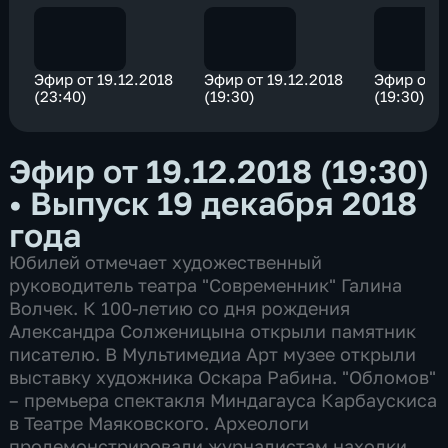
Эфир от 19.12.2018
Эфир от 19.12.2018
Эфир от 1
(23:40)
(19:30)
(19:30)
Эфир от 19.12.2018 (19:30)
•
Выпуск 19 декабря 2018
года
Юбилей отмечает художественный
руководитель театра "Современник" Галина
Волчек. К 100-летию со дня рождения
Александра Солженицына открыли памятник
писателю. В Мультимедиа Арт музее открыли
выставку художника Оскара Рабина. "Обломов"
– премьера спектакля Миндагауса Карбаускиса
в Театре Маяковского. Археологи
продемонстрировали журналистам находки,