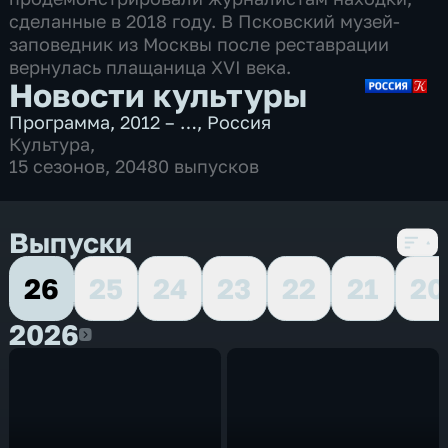
сделанные в 2018 году. В Псковский музей-
заповедник из Москвы после реставрации
вернулась плащаница XVI века.
Новости культуры
Программа
,
2012 – …
,
Россия
Культура
,
15 сезонов, 20480 выпусков
Выпуски
26
25
24
23
22
21
20
2026
2026