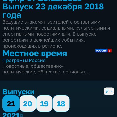
Выпуск 23 декабря 2018
года
Ведущие знакомят зрителей с основными
политическими, социальными, культурными и
спортивными новостями дня. В выпуске
репортажи о важнейших событиях,
происходящих в регионе.
Местное время
Программа
Россия
Новостные
,
общественно-
политические
,
общество
,
социально-
экономические
,
4 сезона, 263 выпуска
Выпуски
21
20
19
18
2021
2021