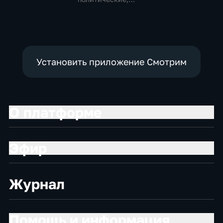
общественно-
политические,
Общество,
политические
социально-
новостные
экономические
Установить приложение Смотрим
О платформе
Эфир
Журнал
Помощь и информация