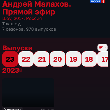
Андрей Малахов.
Прямой эфир
Шоу
,
2017
,
Россия
Ток-шоу
,
7 сезонов, 978 выпусков
Выпуски
23
22
21
20
19
18
17
2023
2023
9 августа
55 мин