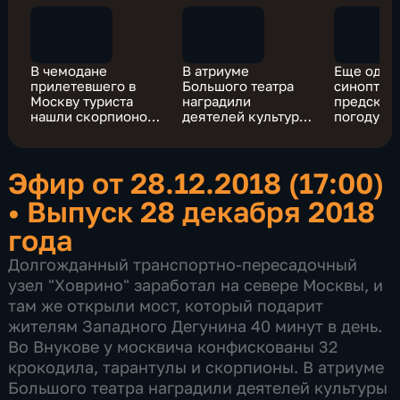
В чемодане
В атриуме
Еще один
прилетевшего в
Большого театра
синоптик
Москву туриста
наградили
предсказ
нашли скорпионов
деятелей культуры
погоду в
и 30 крокодилов
и искусства
новогодн
Эфир от 28.12.2018 (17:00)
•
Выпуск 28 декабря 2018
года
Долгожданный транспортно-пересадочный
узел "Ховрино" заработал на севере Москвы, и
там же открыли мост, который подарит
жителям Западного Дегунина 40 минут в день.
Во Внукове у москвича конфискованы 32
крокодила, тарантулы и скорпионы. В атриуме
Большого театра наградили деятелей культуры