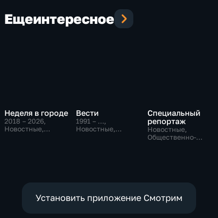
Еще
интересное
Неделя в городе
Вести
Специальный
репортаж
2018 – 2026
,
1991 – …
,
Новостные,
Новостные,
Новостные,
Общество,
Общественно-
Общественно-
общественно-
политические,
политические,
политические
социально-
социально-
экономические
экономические
Установить приложение Смотрим