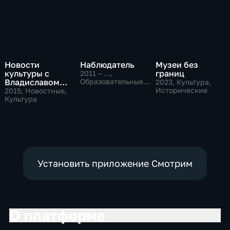
Новости
Наблюдатель
Музеи без
культуры с
границ
2011 – …
,
Владиславом
Образовательные,
2023
, Культура,
Культура
Флярковским
Исторические
2015
, Новостные,
Культура
Установить приложение Смотрим
О платформе