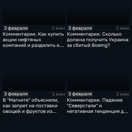
3 февраля
3 февраля
2 мин
2 мин
Комментарии. Как купить
Комментарии. Сколько
акции нефтяных
должна получить Украина
компаний и разделить их
за сбитый Boeing?
доход
3 февраля
3 февраля
1 мин
3 мин
В "Магните" объяснили,
Комментарии. Падение
как запрет на поставки
"Северстали" и
овощей и фруктов из
негативная тенденция для
Китая отразится на ценах
бизнеса Apple