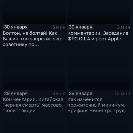
30 января
30 января
5 мин
3 мин
Болтон, не болтай! Как
Комментарии. Заседание
Вашингтон запретил экс-
ФРС США и рост Apple
советнику по
безопасности делиться
воспоминаниями
29 января
29 января
3 мин
13 мин
Комментарии. Китайская
Как изменится
"чёрная смерть" массово
прожиточный минимум.
"косит" акции
Брифинг министра труда
и соцзащиты Антона
Котякова