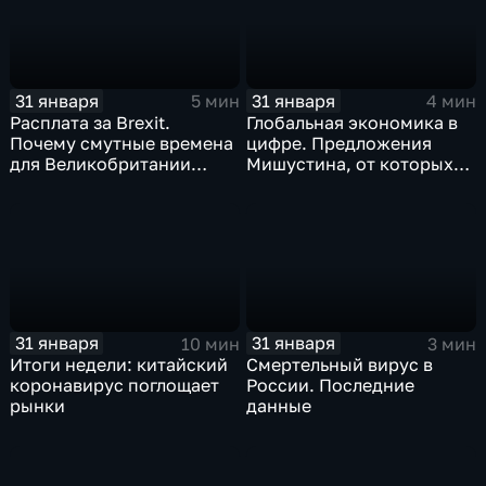
31 января
31 января
5 мин
4 мин
Расплата за Brexit.
Глобальная экономика в
Почему смутные времена
цифре. Предложения
для Великобритании
Мишустина, от которых
только начинаются
ЕАЭС не сможет
отказаться
31 января
31 января
10 мин
3 мин
Итоги недели: китайский
Смертельный вирус в
коронавирус поглощает
России. Последние
рынки
данные