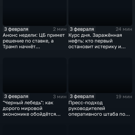
3 февраля
3 февраля
2 мин
24 мин
Анонс недели: ЦБ примет
Курс дня. Заражённая
решение по ставке, а
нефть: кто первый
Трамп начнёт
остановит истерику и
предвыборную гонку
почему ОПЕК лучше не
вмешиваться
3 февраля
3 февраля
3 мин
19 мин
"Черный лебедь": как
Пресс-подход
дорого мировой
руководителей
экономике обойдётся
оперативного штаба по
изоляция Поднебесной
борьбе с коронавирусом