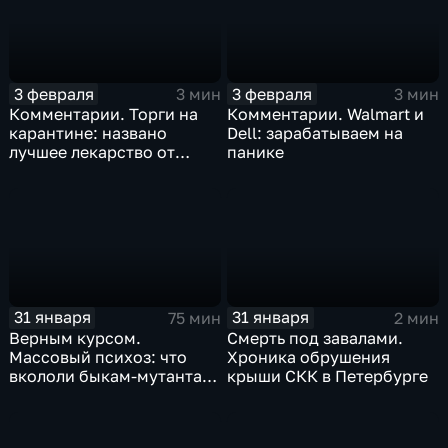
3 февраля
3 февраля
3 мин
3 мин
Комментарии. Торги на
Комментарии. Walmart и
карантине: названо
Dell: зарабатываем на
лучшее лекарство от
панике
коррекции
31 января
31 января
75 мин
2 мин
Верным курсом.
Смерть под завалами.
Массовый психоз: что
Хроника обрушения
вкололи быкам-мутантам,
крыши СКК в Петербурге
когда рухнет доллар и
почему месть Китая
станет страшнее вируса