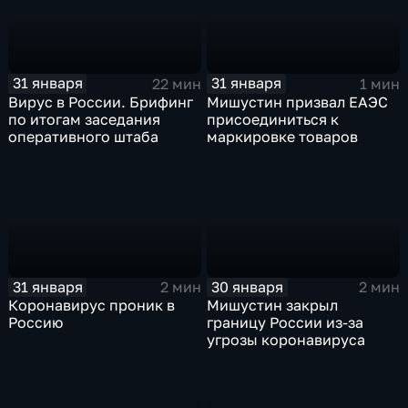
31 января
31 января
22 мин
1 мин
Вирус в России. Брифинг
Мишустин призвал ЕАЭС
по итогам заседания
присоединиться к
оперативного штаба
маркировке товаров
31 января
30 января
2 мин
2 мин
Коронавирус проник в
Мишустин закрыл
Россию
границу России из-за
угрозы коронавируса