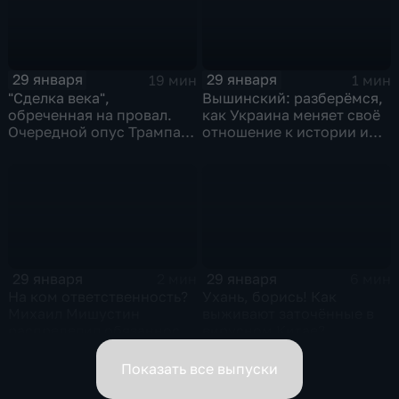
29 января
29 января
19 мин
1 мин
"Сделка века",
Вышинский: разберёмся,
обреченная на провал.
как Украина меняет своё
Очередной опус Трампа.
отношение к истории и
Жанр: политическая
почему
фантастика
29 января
29 января
2 мин
6 мин
На ком ответственность?
Ухань, борись! Как
Михаил Мишустин
выживают заточённые в
распределил обязанности
вирусном Китае?
вице-премьеров
Показать все выпуски