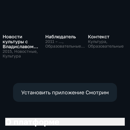
Новости
Наблюдатель
Контекст
культуры с
2011 – …
,
Культура,
Владиславом
Образовательные,
Образовательные
Культура
Флярковским
2015
, Новостные,
Культура
Установить приложение Смотрим
О платформе