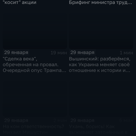
"косит" акции
Брифинг министра труда
и соцзащиты Антона
Котякова
29 января
29 января
19 мин
1 мин
"Сделка века",
Вышинский: разберёмся,
обреченная на провал.
как Украина меняет своё
Очередной опус Трампа.
отношение к истории и
Жанр: политическая
почему
фантастика
29 января
29 января
2 мин
6 мин
На ком ответственность?
Ухань, борись! Как
Михаил Мишустин
выживают заточённые в