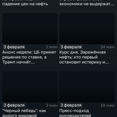
падение цен на нефть
экономики не выдержат
удар
3 февраля
3 февраля
2 мин
24 мин
Анонс недели: ЦБ примет
Курс дня. Заражённая
решение по ставке, а
нефть: кто первый
Трамп начнёт
остановит истерику и
предвыборную гонку
почему ОПЕК лучше не
вмешиваться
3 февраля
3 февраля
3 мин
19 мин
"Черный лебедь": как
Пресс-подход
дорого мировой
руководителей