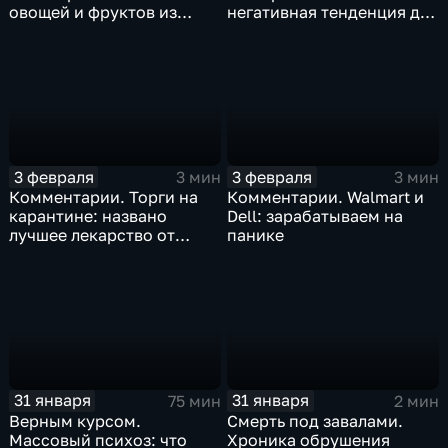
овощей и фруктов из
негативная тенденция для
Китая отразится на ценах
бизнеса Apple
3 февраля
3 февраля
3 мин
3 мин
Комментарии. Торги на
Комментарии. Walmart и
карантине: названо
Dell: зарабатываем на
лучшее лекарство от
панике
коррекции
31 января
31 января
75 мин
2 мин
Верным курсом.
Смерть под завалами.
Массовый психоз: что
Хроника обрушения