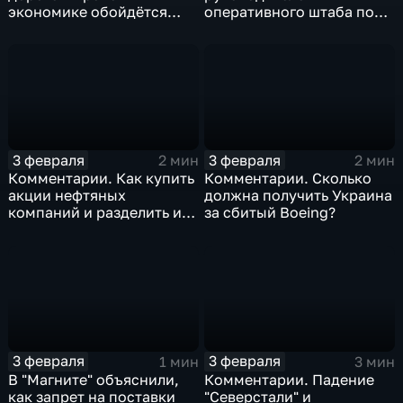
экономике обойдётся
оперативного штаба по
изоляция Поднебесной
борьбе с коронавирусом
3 февраля
3 февраля
2 мин
2 мин
Комментарии. Как купить
Комментарии. Сколько
акции нефтяных
должна получить Украина
компаний и разделить их
за сбитый Boeing?
доход
3 февраля
3 февраля
1 мин
3 мин
В "Магните" объяснили,
Комментарии. Падение
как запрет на поставки
"Северстали" и