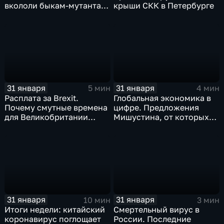
вкололи быкам-мутантам,
крыши СКК в Петербурге
когда рухнет доллар и
почему месть Китая
станет страшнее вируса
31 января
31 января
5 мин
4 мин
Расплата за Brexit.
Глобальная экономика в
Почему смутные времена
цифре. Предложения
для Великобритании
Мишустина, от которых
только начинаются
ЕАЭС не сможет
отказаться
31 января
31 января
10 мин
3 мин
Итоги недели: китайский
Смертельный вирус в
коронавирус поглощает
России. Последние