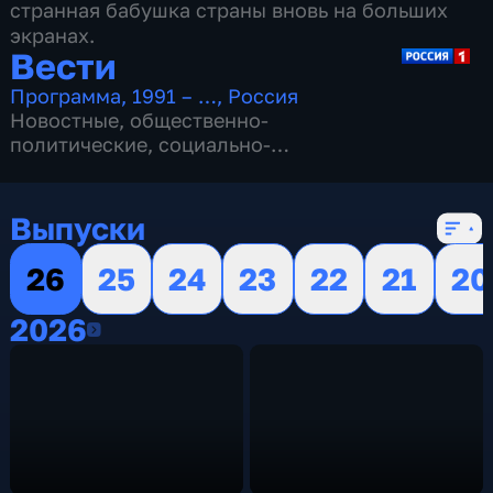
странная бабушка страны вновь на больших
экранах.
Вести
Программа
,
1991 – …
,
Россия
Новостные
,
общественно-
политические
,
социально-
экономические
,
16 сезонов, 13142 выпуска
Выпуски
26
25
24
23
22
21
20
2026
2026