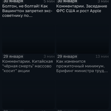
30 января
30 января
5 мин
3 мин
Болтон, не болтай! Как
Комментарии. Заседание
Вашингтон запретил экс-
ФРС США и рост Apple
советнику по
безопасности делиться
воспоминаниями
29 января
29 января
3 мин
13 мин
Комментарии. Китайская
Как изменится
"чёрная смерть" массово
прожиточный минимум.
"косит" акции
Брифинг министра труда
и соцзащиты Антона
Котякова