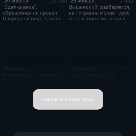
29 января
29 января
19 мин
1 мин
"Сделка века",
Вышинский: разберёмся,
обреченная на провал.
как Украина меняет своё
Очередной опус Трампа.
отношение к истории и
Жанр: политическая
почему
фантастика
29 января
29 января
2 мин
6 мин
На ком ответственность?
Ухань, борись! Как
Михаил Мишустин
выживают заточённые в
распределил обязанности
вирусном Китае?
вице-премьеров
Показать все выпуски