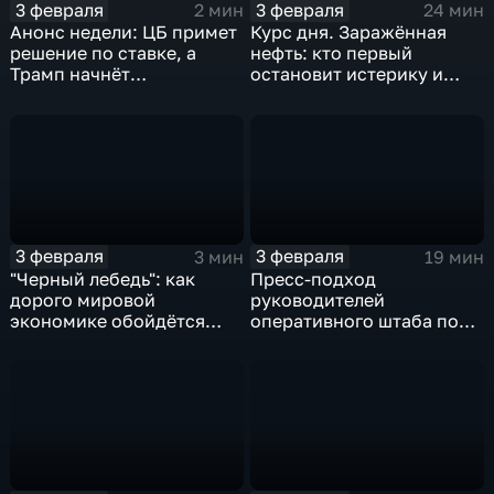
3 февраля
3 февраля
2 мин
24 мин
Анонс недели: ЦБ примет
Курс дня. Заражённая
решение по ставке, а
нефть: кто первый
Трамп начнёт
остановит истерику и
предвыборную гонку
почему ОПЕК лучше не
вмешиваться
3 февраля
3 февраля
3 мин
19 мин
"Черный лебедь": как
Пресс-подход
дорого мировой
руководителей
экономике обойдётся
оперативного штаба по
изоляция Поднебесной
борьбе с коронавирусом