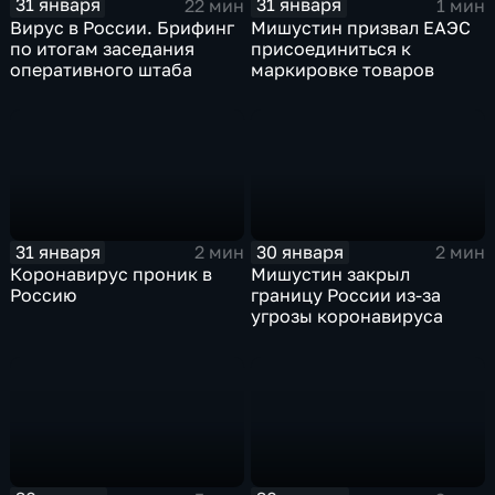
31 января
31 января
22 мин
1 мин
Вирус в России. Брифинг
Мишустин призвал ЕАЭС
по итогам заседания
присоединиться к
оперативного штаба
маркировке товаров
31 января
30 января
2 мин
2 мин
Коронавирус проник в
Мишустин закрыл
Россию
границу России из-за
угрозы коронавируса