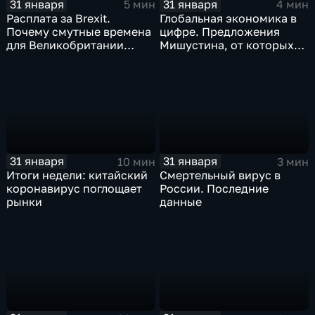
31 января
31 января
5 мин
4 мин
Расплата за Brexit.
Глобальная экономика в
Почему смутные времена
цифре. Предложения
для Великобритании
Мишустина, от которых
только начинаются
ЕАЭС не сможет
отказаться
31 января
31 января
10 мин
3 мин
Итоги недели: китайский
Смертельный вирус в
коронавирус поглощает
России. Последние
рынки
данные