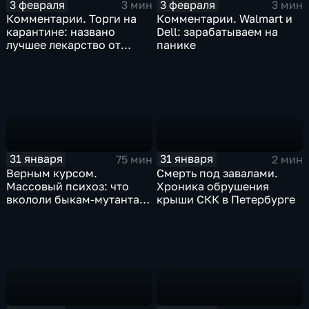
3 февраля
3 февраля
3 мин
3 мин
Комментарии. Торги на
Комментарии. Walmart и
карантине: названо
Dell: зарабатываем на
лучшее лекарство от
панике
коррекции
31 января
31 января
75 мин
2 мин
Верным курсом.
Смерть под завалами.
Массовый психоз: что
Хроника обрушения
вкололи быкам-мутантам,
крыши СКК в Петербурге
когда рухнет доллар и
почему месть Китая
станет страшнее вируса