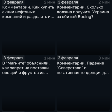
3 февраля
3 февраля
2 мин
2 мин
Комментарии. Как купить
Комментарии. Сколько
акции нефтяных
должна получить Украина
компаний и разделить их
за сбитый Boeing?
доход
3 февраля
3 февраля
1 мин
3 мин
В "Магните" объяснили,
Комментарии. Падение
как запрет на поставки
"Северстали" и
овощей и фруктов из
негативная тенденция для
Китая отразится на ценах
бизнеса Apple