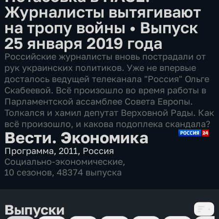
Журналисты вытягивают
на тропу войны
•
Выпуск
25 января 2019 года
Российские журналисты вновь пострадали от
рук украинских политиков. Уже не впервые
досталось ведущей телеканала "Россия" Ольге
Скабеевой. Всё произошло во время работы в
Парламентской ассамблее Совета Европы.
Толкался и хамил депутат Верховной Рады. Как
всё произошло, и какова подоплека скандала?
Вести. Экономика
Программа
,
2011
,
Россия
Социально-экономические
,
10 сезонов, 48374 выпуска
Выпуски