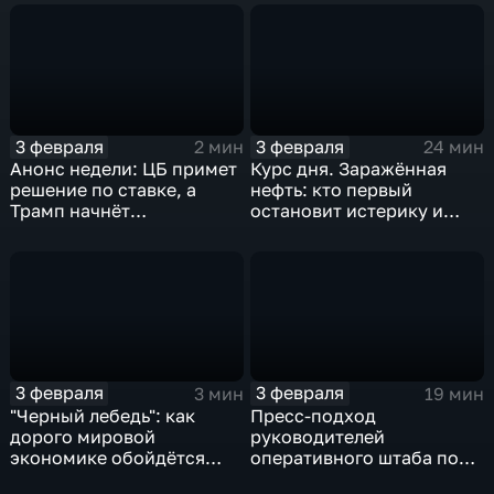
3 февраля
3 февраля
2 мин
24 мин
Анонс недели: ЦБ примет
Курс дня. Заражённая
решение по ставке, а
нефть: кто первый
Трамп начнёт
остановит истерику и
предвыборную гонку
почему ОПЕК лучше не
вмешиваться
3 февраля
3 февраля
3 мин
19 мин
"Черный лебедь": как
Пресс-подход
дорого мировой
руководителей
экономике обойдётся
оперативного штаба по
изоляция Поднебесной
борьбе с коронавирусом