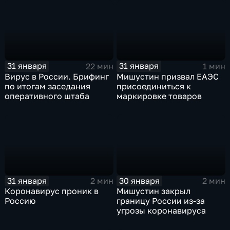
31 января
31 января
22 мин
1 мин
Вирус в России. Брифинг
Мишустин призвал ЕАЭС
по итогам заседания
присоединиться к
оперативного штаба
маркировке товаров
31 января
30 января
2 мин
2 мин
Коронавирус проник в
Мишустин закрыл
Россию
границу России из-за
угрозы коронавируса