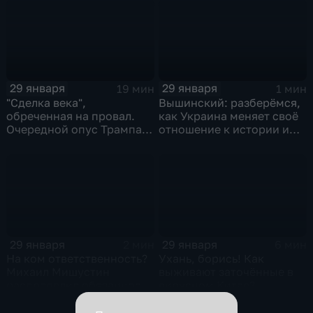
29 января
29 января
19 мин
1 мин
"Сделка века",
Вышинский: разберёмся,
обреченная на провал.
как Украина меняет своё
Очередной опус Трампа.
отношение к истории и
Жанр: политическая
почему
фантастика
29 января
29 января
2 мин
6 мин
На ком ответственность?
Ухань, борись! Как
Михаил Мишустин
выживают заточённые в
распределил обязанности
вирусном Китае?
вице-премьеров