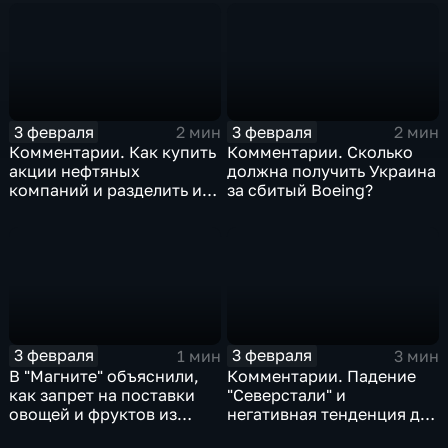
3 февраля
3 февраля
2 мин
2 мин
Комментарии. Как купить
Комментарии. Сколько
акции нефтяных
должна получить Украина
компаний и разделить их
за сбитый Boeing?
доход
3 февраля
3 февраля
1 мин
3 мин
В "Магните" объяснили,
Комментарии. Падение
как запрет на поставки
"Северстали" и
овощей и фруктов из
негативная тенденция для
Китая отразится на ценах
бизнеса Apple