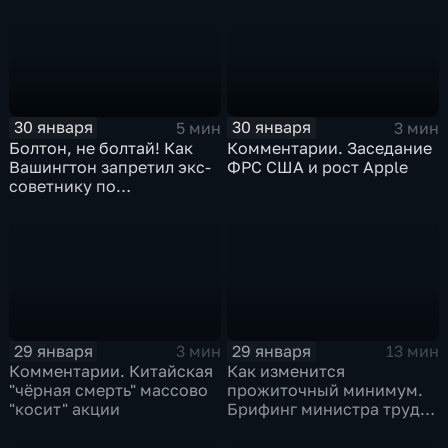
30 января
30 января
5 мин
3 мин
Болтон, не болтай! Как
Комментарии. Заседание
Вашингтон запретил экс-
ФРС США и рост Apple
советнику по
безопасности делиться
воспоминаниями
29 января
29 января
3 мин
13 мин
Комментарии. Китайская
Как изменится
"чёрная смерть" массово
прожиточный минимум.
"косит" акции
Брифинг министра труда
и соцзащиты Антона
Котякова