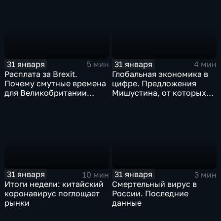
почему месть Китая
станет страшнее вируса
31 января
31 января
5 мин
4 мин
Расплата за Brexit.
Глобальная экономика в
Почему смутные времена
цифре. Предложения
для Великобритании
Мишустина, от которых
только начинаются
ЕАЭС не сможет
отказаться
31 января
31 января
10 мин
3 мин
Итоги недели: китайский
Смертельный вирус в
коронавирус поглощает
России. Последние
рынки
данные