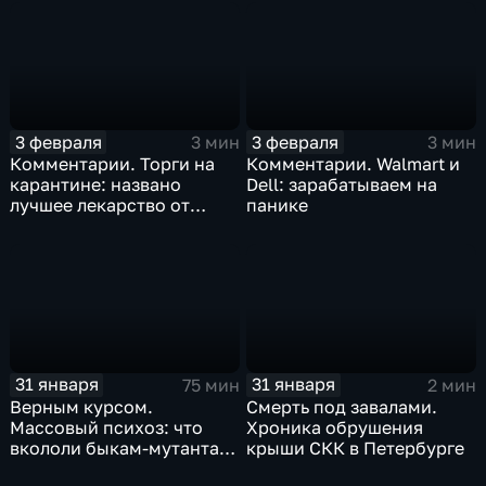
3 февраля
3 февраля
3 мин
3 мин
Комментарии. Торги на
Комментарии. Walmart и
карантине: названо
Dell: зарабатываем на
лучшее лекарство от
панике
коррекции
31 января
31 января
75 мин
2 мин
Верным курсом.
Смерть под завалами.
Массовый психоз: что
Хроника обрушения
вкололи быкам-мутантам,
крыши СКК в Петербурге
когда рухнет доллар и