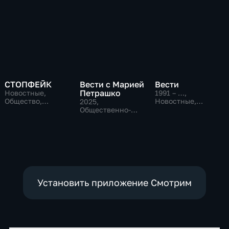
СТОПФЕЙК
Вести с Марией
Вести
Петрашко
Новостные,
1991 – …
,
Общество,
Новостные,
2025
,
общественно-
Общественно-
Общественно-
политические
политические,
политические,
социально-
Новостные
экономические
Установить приложение Смотрим