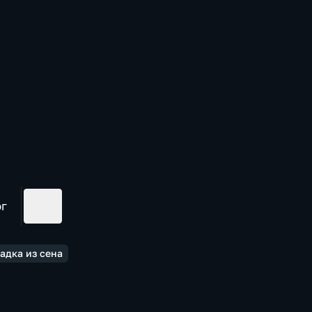
ог
дка из сена