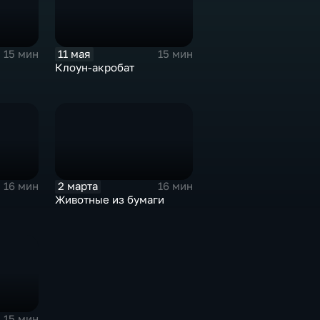
11 мая
15 мин
15 мин
Клоун-акробат
2 марта
16 мин
16 мин
Животные из бумаги
15 мин