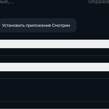
образовательные
ные,
Образов
ные
развлек
Установить приложение Смотрим