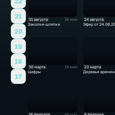
22
21
31 августа
24 августа
16 мин
Заколки-шляпки
Эфир от 24.08.2
20
19
18
30 марта
23 марта
16 мин
Цифры
Деревья времен
17
16 февраля
9 февраля
16 мин