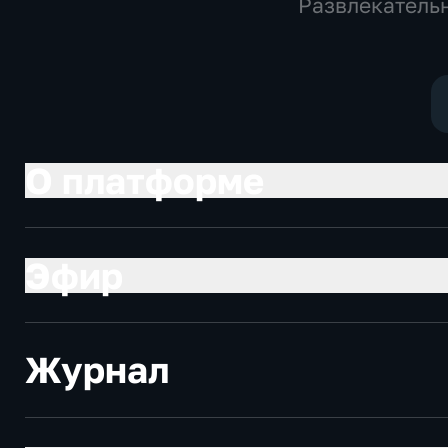
Развлекатель
образователь
О платформе
Эфир
Журнал