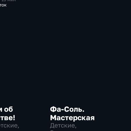
ток
м об
Фа-Соль.
тве!
Мастерская
етские,
Детские,