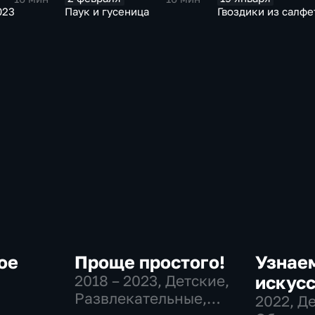
023
Паук и гусеница
Гвоздики из салфе
ое
Проще простого!
Узнае
2018 – 2023
, Детские,
искусс
Развлекательные,
2022
, Д