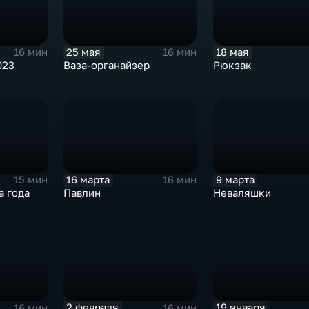
25 мая
18 мая
16 мин
16 мин
023
Ваза-органайзер
Рюкзак
16 марта
9 марта
15 мин
16 мин
а года
Павлин
Неваляшки
2 февраля
19 января
16 мин
16 мин