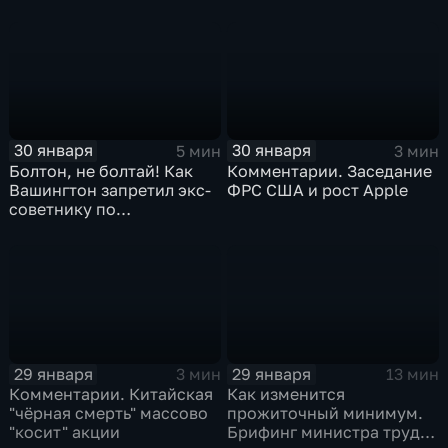
30 января
30 января
5 мин
3 мин
Болтон, не болтай! Как
Комментарии. Заседание
Вашингтон запретил экс-
ФРС США и рост Apple
советнику по
безопасности делиться
воспоминаниями
29 января
29 января
3 мин
13 мин
Комментарии. Китайская
Как изменится
"чёрная смерть" массово
прожиточный минимум.
"косит" акции
Брифинг министра труда