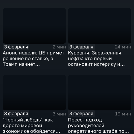
удар
3 февраля
3 февраля
2 мин
24 мин
Анонс недели: ЦБ примет
Курс дня. Заражённая
решение по ставке, а
нефть: кто первый
Трамп начнёт
остановит истерику и
предвыборную гонку
почему ОПЕК лучше не
вмешиваться
3 февраля
3 февраля
3 мин
19 мин
"Черный лебедь": как
Пресс-подход
дорого мировой
руководителей
экономике обойдётся
оперативного штаба по