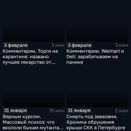
Китая отразится на ценах
бизнеса Apple
3 февраля
3 февраля
3 мин
3 мин
Комментарии. Торги на
Комментарии. Walmart и
карантине: названо
Dell: зарабатываем на
лучшее лекарство от
панике
коррекции
31 января
31 января
75 мин
2 мин
Верным курсом.
Смерть под завалами.
Массовый психоз: что
Хроника обрушения
вкололи быкам-мутантам,
крыши СКК в Петербурге