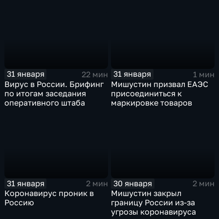
31 января
31 января
22 мин
1 мин
Вирус в России. Брифинг
Мишустин призвал ЕАЭС
по итогам заседания
присоединиться к
оперативного штаба
маркировке товаров
31 января
30 января
2 мин
2 мин
Коронавирус проник в
Мишустин закрыл
Россию
границу России из-за
угрозы коронавируса