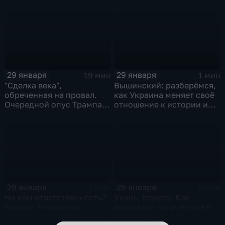
и соцзащиты Антона
Котякова
29 января
29 января
19 мин
1 мин
"Сделка века",
Вышинский: разберёмся,
обреченная на провал.
как Украина меняет своё
Очередной опус Трампа.
отношение к истории и
Жанр: политическая
почему
фантастика
29 января
29 января
2 мин
6 мин
На ком ответственность?
Ухань, борись! Как
Михаил Мишустин
выживают заточённые в
распределил обязанности
вирусном Китае?