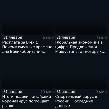
когда рухнет доллар и
почему месть Китая
станет страшнее вируса
31 января
31 января
5 мин
4 мин
Расплата за Brexit.
Глобальная экономика в
Почему смутные времена
цифре. Предложения
для Великобритании
Мишустина, от которых
только начинаются
ЕАЭС не сможет
отказаться
31 января
31 января
10 мин
3 мин
Итоги недели: китайский
Смертельный вирус в
коронавирус поглощает
России. Последние
рынки
данные