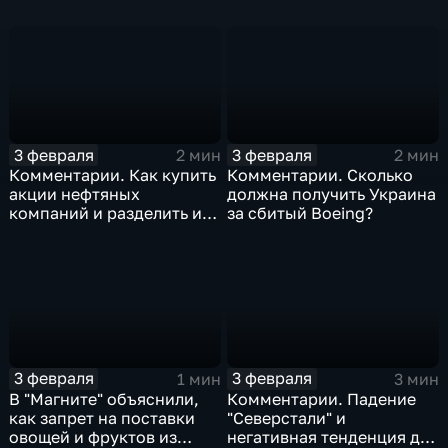
изоляция Поднебесной
борьбе с коронавирусом
3 февраля
3 февраля
2 мин
2 мин
Комментарии. Как купить
Комментарии. Сколько
акции нефтяных
должна получить Украина
компаний и разделить их
за сбитый Boeing?
доход
3 февраля
3 февраля
1 мин
3 мин
В "Магните" объяснили,
Комментарии. Падение
как запрет на поставки
"Северстали" и
овощей и фруктов из
негативная тенденция для