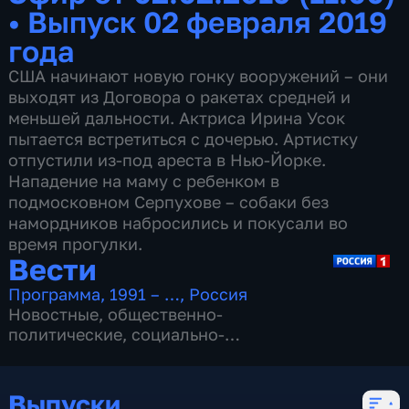
•
Выпуск 02 февраля 2019
года
США начинают новую гонку вооружений – они
выходят из Договора о ракетах средней и
меньшей дальности. Актриса Ирина Усок
пытается встретиться с дочерью. Артистку
отпустили из-под ареста в Нью-Йорке.
Нападение на маму с ребенком в
подмосковном Серпухове – собаки без
намордников набросились и покусали во
время прогулки.
Вести
Программа
,
1991 – …
,
Россия
Новостные
,
общественно-
политические
,
социально-
экономические
,
16 сезонов, 13149 выпусков
Выпуски