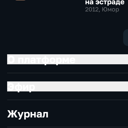
на эстраде
2012
, Юмор
О платформе
Эфир
Журнал