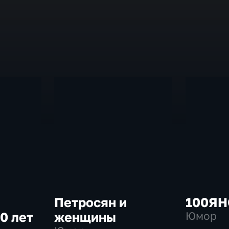
Петросян и
100ЯН
0 лет
женщины
Юмор