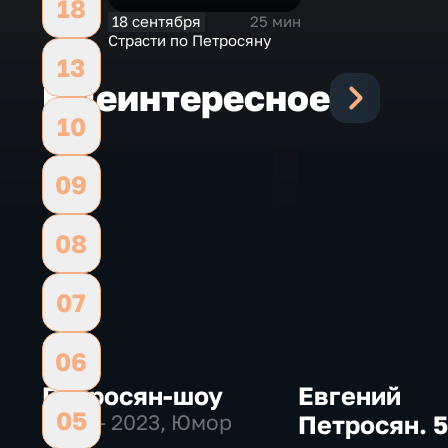
18
18 сентября
25 мин
Страсти по Петросяну
13
Еще
интересное
10
09
08
07
06
Петросян-шоу
Евгений
05
2014 – 2023
, Юмор
Петросян. 5