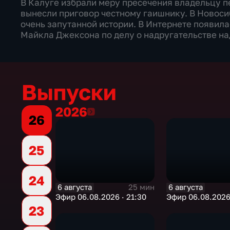
В Калуге избрали меру пресечения владельцу п
вынесли приговор честному гаишнику. В Новоси
очень запутанной истории. В Интернете появил
Майкла Джексона по делу о надругательстве на
Выпуски
2026
2026
26
25
24
6 августа
6 августа
25 мин
Эфир 06.08.2026 · 21:30
Эфир 06.08.2026 
23