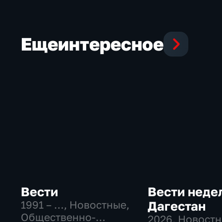
Еще
интересное
Вести
Вести неде
1991 – …
, Новостные,
Дагестан
Общественно-
2026
, Новост