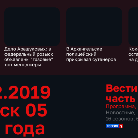
Дело Арашуковых: в
В Архангельске
Кок
федеральный розыск
полицейский
ост
объявлены "газовые"
прикрывал сутенеров
на 
топ-менеджеры
2.2019
Вести
часть
ск 05
Программа
,
Новостные
,
16 сезонов,
 года