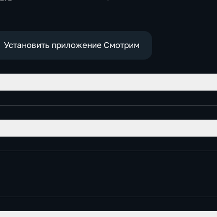
Общественно-
политические,
социально-
экономические
Установить приложение Смотрим