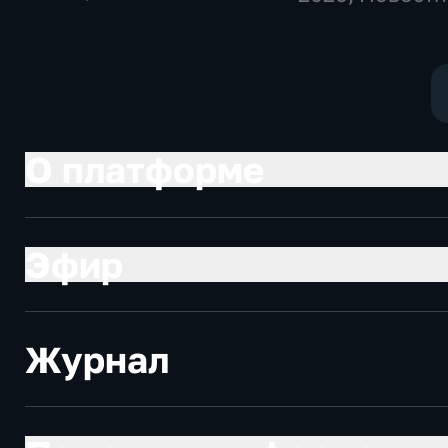
политические,
социально-
экономические
О платформе
Эфир
Журнал