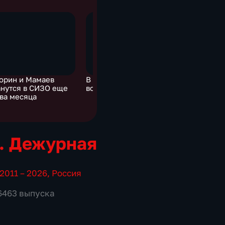
орин и Мамаев
В Стамбуле рухнул
Какие сх
анутся в СИЗО еще
восьмиэтажный дом
обогатить
два месяца
минусинс
. Дежурная
2011 – 2026
,
Россия
 6463 выпуска