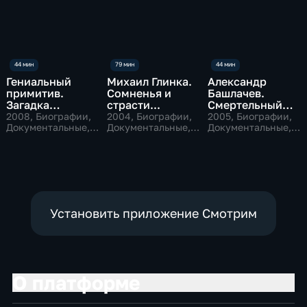
Гениальный
Михаил Глинка.
Александр
примитив.
Сомненья и
Башлачев.
Загадка
страсти...
Смертельный
Исаковского
полет
2008
, Биографии,
2004
, Биографии,
2005
, Биографии,
Документальные,
Документальные,
Документальные,
музыкальные
музыкальные
музыкальные
Установить приложение Смотрим
О платформе