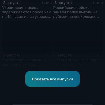
8 августа
8 августа
1 мин
1 мин
Украинские поезда
Российские войска
задерживаются более чем
заняли более выгодные
на 12 часов из-за угрозы
рубежи на нескольких
обстрелов
направлениях в зоне СВО
8 августа
8 августа
2 мин
3 мин
Российские школьники
У этого сутулого забираю
завоевали семь золотых
тулово: Колобок
медалей и одну
подчинил себе носителя в
бронзовую на турнире по
новом сказочном
ИИ
блокбастере
Показать все выпуски