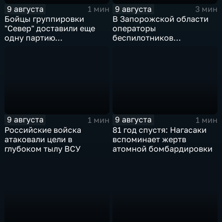
9 августа
9 августа
1 мин
3 мин
Бойцы группировки
В Запорожской области
"Север" доставили еще
операторы
одну партию
беспилотников
гуманитарного груза
группировки "Восток"
планомерно уничтожают
технику и укрепления
ВСУ
9 августа
9 августа
1 мин
1 мин
Российские войска
81 год спустя: Нагасаки
атаковали цели в
вспоминает жертв
глубоком тылу ВСУ
атомной бомбардировки