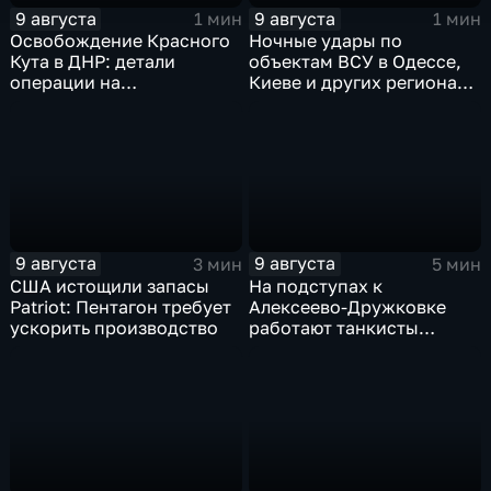
9 августа
9 августа
1 мин
1 мин
Освобождение Красного
Ночные удары по
Кута в ДНР: детали
объектам ВСУ в Одессе,
операции на
Киеве и других регионах
Добропольском
Украины
направлении
9 августа
9 августа
3 мин
5 мин
США истощили запасы
На подступах к
Patriot: Пентагон требует
Алексеево-Дружковке
ускорить производство
работают танкисты
"Южной"