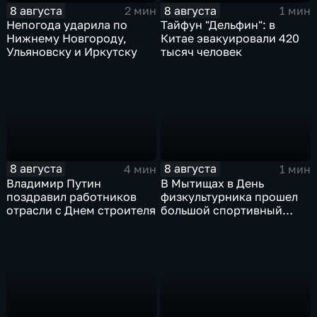
8 августа
8 августа
2 мин
1 мин
Непогода ударила по
Тайфун "Дельфин": в
Нижнему Новгороду,
Китае эвакуировали 420
Ульяновску и Иркутску
тысяч человек
8 августа
8 августа
4 мин
1 мин
Владимир Путин
В Мытищах в День
поздравил работников
физкультурника прошел
отрасли с Днем строителя
большой спортивный
фестиваль