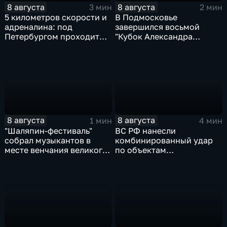
8 августа
8 августа
3 мин
2 мин
5 километров скорости и
В Подмосковье
адреналина: под
завершился восьмой
Петербургом проходит
"Кубок Александра
третий этап "Формулы‑4"
Овечкина"
8 августа
8 августа
1 мин
4 мин
"Шаляпин‑фестиваль"
ВС РФ нанесли
собрал музыкантов в
комбинированный удар
месте венчания великого
по объектам
певца
логистической,
топливной и
энергетической
инфраструктуры в Киеве