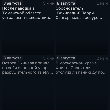
8 августа
8 августа
3 мин
1 мин
После паводка в
Сооснователь
Тюменской области
"Википедии" Ларри
устраняют последствия
Сэнгер назвал ресурс
для водоснабжения
инструментом
пропаганды
8 августа
8 августа
3 мин
2 мин
Остров Окинава принял
В московском храме
на себя основной удар
Христа Спасителя
разрушительного тайфуна
отслужили панихиду по
"Дельфин"
погибшим жителям
Южной Осетии