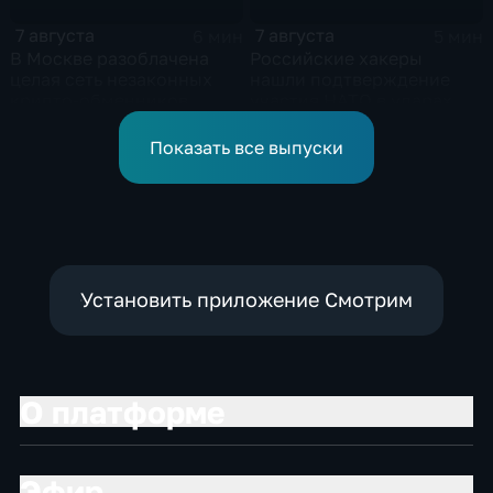
7 августа
7 августа
6 мин
5 мин
В Москве разоблачена
Российские хакеры
целая сеть незаконных
нашли подтверждение
крипто-обменников
участия НАТО в ударах по
России
Показать все выпуски
Установить приложение Смотрим
О платформе
Эфир