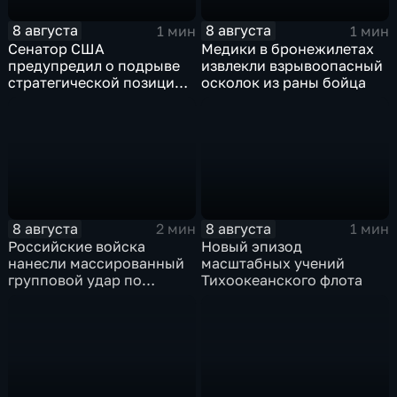
8 августа
8 августа
1 мин
1 мин
Сенатор США
Медики в бронежилетах
предупредил о подрыве
извлекли взрывоопасный
стратегической позиции
осколок из раны бойца
из-за новых пошлин
против России
8 августа
8 августа
2 мин
1 мин
Российские войска
Новый эпизод
нанесли массированный
масштабных учений
групповой удар по
Тихоокеанского флота
стратегическим объектам
в глубоком тылу ВСУ