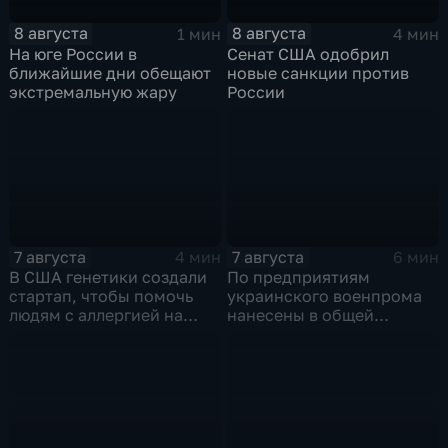
8 августа
8 августа
1 мин
4 мин
На юге России в
Сенат США одобрил
ближайшие дни обещают
новые санкции против
экстремальную жару
России
7 августа
7 августа
4 мин
6 мин
В США генетики создали
По предприятиям
стартап, чтобы помочь
украинского военпрома
людям с аллергией на
нанесены в общей
собак
сложности более 10-ти
массированных и
групповых ударов