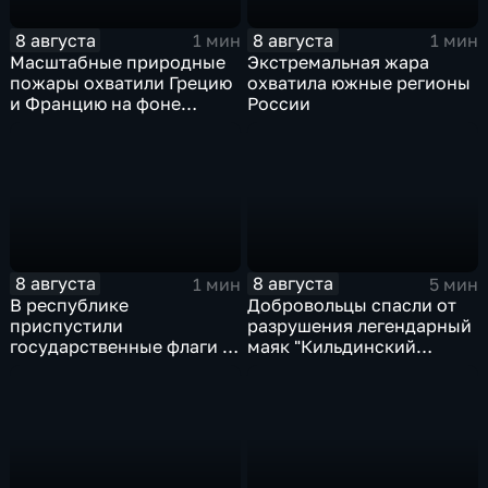
8 августа
8 августа
1 мин
1 мин
Масштабные природные
Экстремальная жара
пожары охватили Грецию
охватила южные регионы
и Францию на фоне
России
европейской засухи
8 августа
8 августа
1 мин
5 мин
В республике
Добровольцы спасли от
приспустили
разрушения легендарный
государственные флаги и
маяк "Кильдинский
зажгли свечи в память о
Северный"
жертвах обстрела
Цхинвала