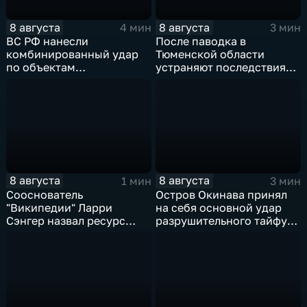
8 августа
8 августа
4 мин
3 мин
ВС РФ нанесли
После паводка в
комбинированный удар
Тюменской области
по объектам
устраняют последствия
логистической,
для водоснабжения
топливной и
энергетической
инфраструктуры в Киеве
8 августа
8 августа
1 мин
3 мин
Сооснователь
Остров Окинава принял
"Википедии" Ларри
на себя основной удар
Сэнгер назвал ресурс
разрушительного тайфуна
инструментом
"Дельфин"
пропаганды