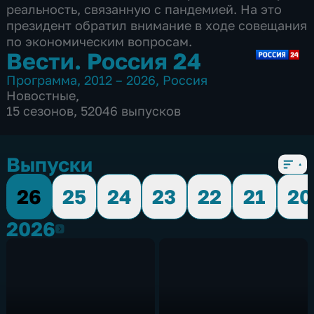
реальность, связанную с пандемией. На это
президент обратил внимание в ходе совещания
по экономическим вопросам.
Вести. Россия 24
Программа
,
2012 – 2026
,
Россия
Новостные
,
15 сезонов, 52046 выпусков
Выпуски
26
25
24
23
22
21
20
2026
2026