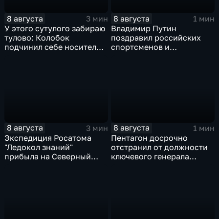
8 августа
8 августа
3 мин
1 мин
У этого сутулого забираю
Владимир Путин
тулово: Колобок
поздравил российских
подчинил себе носителя в
спортсменов и
новом сказочном
физкультурников с
блокбастере
профессиональным
праздником
8 августа
8 августа
3 мин
1 мин
Экспедиция Росатома
Пентагон досрочно
"Ледокол знаний"
отстранил от должности
прибыла на Северный
ключевого генерала
полюс
Чарльза Костанцу