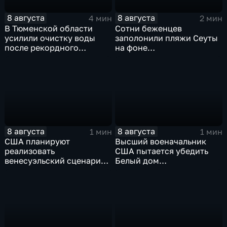
8 августа
8 августа
4 мин
2 мин
В Тюменской области
Сотни беженцев
усилили очистку воды
заполонили пляжи Сеуты
после рекордного
на фоне
летнего паводка
катастрофического
миграционного кризиса
8 августа
8 августа
1 мин
1 мин
США планируют
Высший военачальник
реализовать
США пытается убедить
венесуэльский сценарий
Белый дом
для смены власти на Кубе
незамедлительно
завершить конфликт с
Ираном