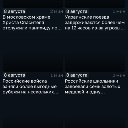
8 августа
8 августа
2 мин
1 мин
В московском храме
Украинские поезда
Христа Спасителя
задерживаются более чем
отслужили панихиду по
на 12 часов из-за угрозы
погибшим жителям
обстрелов
Южной Осетии
8 августа
8 августа
1 мин
2 мин
Российские войска
Российские школьники
заняли более выгодные
завоевали семь золотых
рубежи на нескольких
медалей и одну
направлениях в зоне СВО
бронзовую на турнире по
ИИ