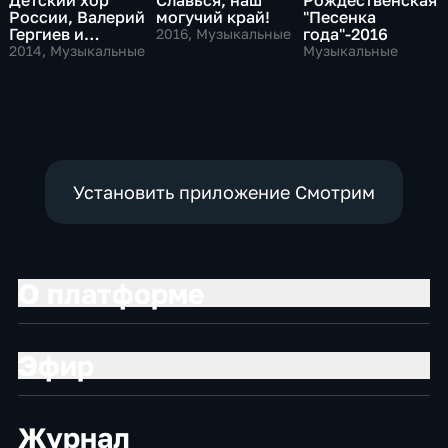
России, Валерий
могучий край!
"Песенка
Гергиев и
года"-2016
2016
, Музыкальные
симфонический
2014
, Музыкальные
Музыкальные
оркестр
Мариинского
театра
Установить приложение Смотрим
О платформе
Эфир
Журнал