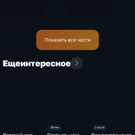
29 часть
30 часть
4 мин
4 мин
Солдатик
Звездочка
Показать все части
Еще
интересное
Детский хор
Славься, наш
Рождественская