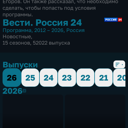
Егоров. Он также рассказал, что необходимо
сделать, чтобы попасть под условия
программы.
Вести. Россия 24
Программа
,
2012 – 2026
,
Россия
Новостные
,
15 сезонов, 52022 выпуска
Выпуски
26
25
24
23
22
21
20
2026
2026