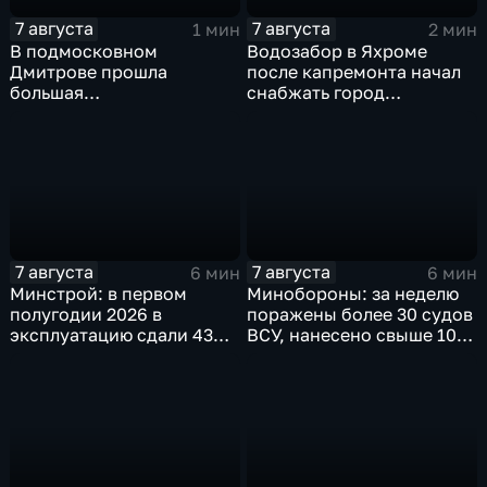
7 августа
7 августа
1 мин
2 мин
В подмосковном
Водозабор в Яхроме
Дмитрове прошла
после капремонта начал
большая
снабжать город
агропромышленная
качественной водой
выставка
7 августа
7 августа
6 мин
6 мин
Минстрой: в первом
Минобороны: за неделю
полугодии 2026 в
поражены более 30 судов
эксплуатацию сдали 43
ВСУ, нанесено свыше 10
миллиона "квадратов"
ударов по ключевым
объектам