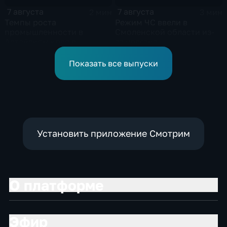
7 августа
7 августа
2 мин
3 мин
Темпы роста
Режим ЧС ввели в
промышленности в
Смоленской области из-
Алтайском крае в
за урагана
нынешнем году уже выше
среднего
Показать все выпуски
Установить приложение Смотрим
О платформе
Эфир