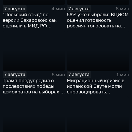
7 августа
7 августа
4 мин
8 мин
"Польский стыд" по
56% уже выбрали: ВЦИОМ
версии Захаровой: как
оценил готовность
оценили в МИД РФ
россиян голосовать на
скандальную речь
выборах в Госдуму
Навроцкого
7 августа
7 августа
5 мин
1 мин
Трамп предупредил о
Миграционный кризис в
последствиях победы
испанской Сеуте могли
демократов на выборах в
спровоцировать
Сенат.
спецслужбы Израиля