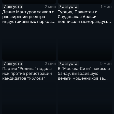
7 августа
7 августа
2 мин
1 мин
Денис Мантуров заявил о
Турция, Пакистан и
расширении реестра
Саудовская Аравия
индустриальных парков в
подписали меморандум о
Ярославской области
коллективной обороне
7 августа
7 августа
2 мин
5 мин
Партия "Родина" подала
В "Москва‑Сити" накрыли
иск против регистрации
банду, выводившую
кандидатов "Яблока"
деньги мошенников за
рубеж