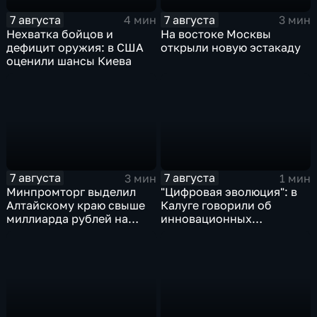
7 августа
7 августа
4 мин
3 мин
Нехватка бойцов и
На востоке Москвы
дефицит оружия: в США
открыли новую эстакаду
оценили шансы Киева
7 августа
7 августа
3 мин
1 мин
Минпромторг выделил
"Цифровая эволюция": в
Алтайскому краю свыше
Калуге говорили об
миллиарда рублей на
инновационных
промразвитие
IT‑проектах