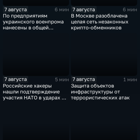
7 августа
7 августа
6 мин
6 мин
По предприятиям
В Москве разоблачена
украинского военпрома
целая сеть незаконных
нанесены в общей
крипто-обменников
сложности более 10-ти
массированных и
групповых ударов
7 августа
7 августа
5 мин
1 мин
Российские хакеры
Защита объектов
нашли подтверждение
инфраструктуры от
участия НАТО в ударах по
террористических атак
России