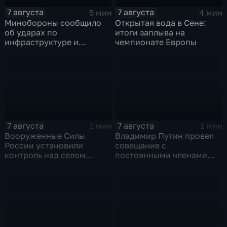
7 августа
7 августа
5 мин
4 мин
Минобороны сообщило
Открытая вода в Сене:
об ударах по
итоги заплыва на
инфраструктуре и
чемпионате Европы
военной технике ВСУ
7 августа
7 августа
1 мин
1 мин
Вооруженные Силы
Владимир Путин провел
России установили
совещание с
контроль над селом
постоянными членами
Анискино в Харьковской
Совета безопасности
области
России