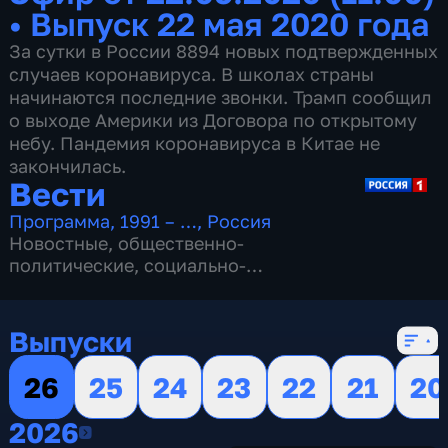
•
Выпуск 22 мая 2020 года
За сутки в России 8894 новых подтвержденных
случаев коронавируса. В школах страны
начинаются последние звонки. Трамп сообщил
о выходе Америки из Договора по открытому
небу. Пандемия коронавируса в Китае не
закончилась.
Вести
Программа
,
1991 – …
,
Россия
Новостные
,
общественно-
политические
,
социально-
экономические
,
16 сезонов, 13154 выпуска
Выпуски
26
25
24
23
22
21
20
2026
2026