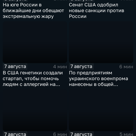
На юге России в
Сенат США одобрил
ближайшие дни обещают
новые санкции против
экстремальную жару
России
7 августа
7 августа
4 мин
6 мин
В США генетики создали
По предприятиям
стартап, чтобы помочь
украинского военпрома
людям с аллергией на
нанесены в общей
собак
сложности более 10-ти
массированных и
групповых ударов
7 августа
7 августа
6 мин
5 мин