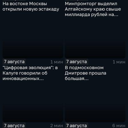
На востоке Москвы
Минпромторг выделил
открыли новую эстакаду
Алтайскому краю свыше
миллиарда рублей на
промразвитие
7 августа
7 августа
1 мин
1 мин
"Цифровая эволюция": в
В подмосковном
Калуге говорили об
Дмитрове прошла
инновационных
большая
IT‑проектах
агропромышленная
выставка
7 августа
7 августа
2 мин
6 мин