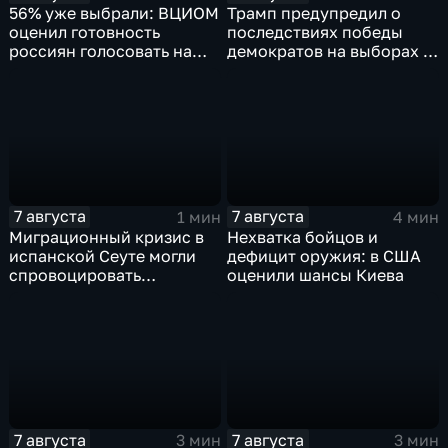
56% уже выбрали: ВЦИОМ
Трамп предупредил о
оценил готовность
последствиях победы
россиян голосовать на
демократов на выборах в
выборах в Госдуму
Сенат.
7 августа
7 августа
1 мин
4 мин
Миграционный кризис в
Нехватка бойцов и
испанской Сеуте могли
дефицит оружия: в США
спровоцировать
оценили шансы Киева
спецслужбы Израиля
7 августа
7 августа
3 мин
3 мин