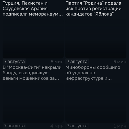
Турция, Пакистан и
Партия "Родина" подала
Саудовская Аравия
иск против регистрации
подписали меморандум о
кандидатов "Яблока"
коллективной обороне
7 августа
7 августа
5 мин
5 мин
В "Москва‑Сити" накрыли
Минобороны сообщило
банду, выводившую
об ударах по
деньги мошенников за
инфраструктуре и
рубеж
военной технике ВСУ
7 августа
7 августа
4 мин
1 мин