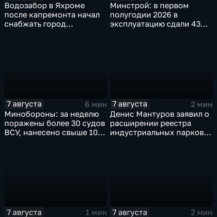
Водозабор в Яхроме
Минстрой: в первом
после капремонта начал
полугодии 2026 в
снабжать город
эксплуатацию сдали 43
качественной водой
миллиона "квадратов"
7 августа
7 августа
6 мин
2 мин
Минобороны: за неделю
Денис Мантуров заявил о
поражены более 30 судов
расширении реестра
ВСУ, нанесено свыше 10
индустриальных парков в
ударов по ключевым
Ярославской области
объектам
7 августа
7 августа
1 мин
2 мин