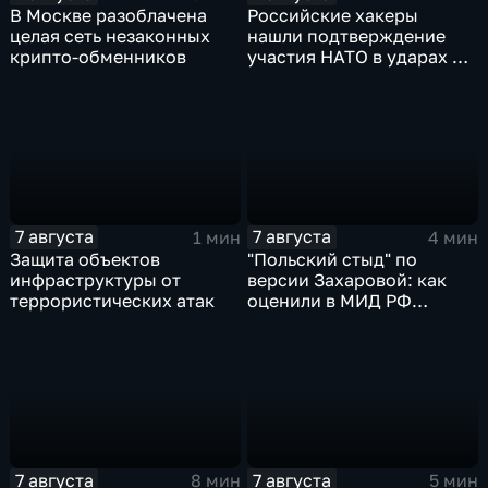
В Москве разоблачена
Российские хакеры
целая сеть незаконных
нашли подтверждение
крипто-обменников
участия НАТО в ударах по
России
7 августа
7 августа
1 мин
4 мин
Защита объектов
"Польский стыд" по
инфраструктуры от
версии Захаровой: как
террористических атак
оценили в МИД РФ
скандальную речь
Навроцкого
7 августа
7 августа
8 мин
5 мин