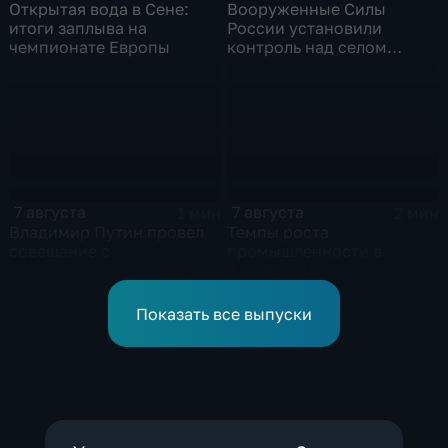
Открытая вода в Сене:
Вооруженные Силы
итоги заплыва на
России установили
чемпионате Европы
контроль над селом
Анискино в Харьковской
области
7 августа
7 августа
1 мин
2 мин
Владимир Путин провел
Темпы роста
совещание с
промышленности в
постоянными членами
Алтайском крае в
Совета безопасности
нынешнем году уже выше
России
среднего
Показать все выпуски