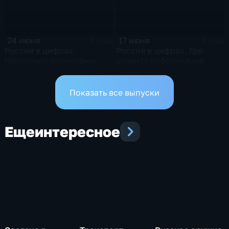
24 июня
17 июня
1 мин
1 мин
Россия в цифрах.
Россия в цифрах. Где
Насколько популярны
развита роботизация
альтернативные способы
промышленности?
оплаты?
Показать все выпуски
Еще
интересное