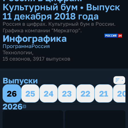
Культурный бум
•
Выпуск
11 декабря 2018 года
Россия в цифрах. Культурный бум в России.
Графика компании "Меркатор".
Инфографика
Программа
Россия
Технологии
,
15 сезонов, 3917 выпусков
Выпуски
26
25
24
23
22
21
20
2026
2026