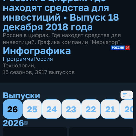
находят средства для
инвестиций
•
Выпуск 18
декабря 2018 года
Россия в цифрах. Где находят средства для
инвестиций. Графика компании "Меркатор".
Инфографика
Программа
Россия
Технологии
,
15 сезонов, 3917 выпусков
Выпуски
26
25
24
23
22
21
20
2026
2026